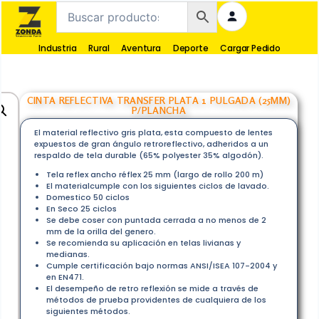
Industria
Rural
Aventura
Deporte
Cargar Pedido
CINTA REFLECTIVA TRANSFER PLATA 1 PULGADA (25MM)
P/PLANCHA
El material reflectivo gris plata, esta compuesto de lentes
expuestos de gran ángulo retroreflectivo, adheridos a un
respaldo de tela durable (65% polyester 35% algodón).
Tela reflex ancho réflex 25 mm (largo de rollo 200 m)
El materialcumple con los siguientes ciclos de lavado.
Domestico 50 ciclos
En Seco 25 ciclos
Se debe coser con puntada cerrada a no menos de 2
mm de la orilla del genero.
Se recomienda su aplicación en telas livianas y
medianas.
Cumple certificación bajo normas ANSI/ISEA 107-2004 y
en EN471.
El desempeño de retro reflexión se mide a través de
métodos de prueba providentes de cualquiera de los
siguientes métodos.