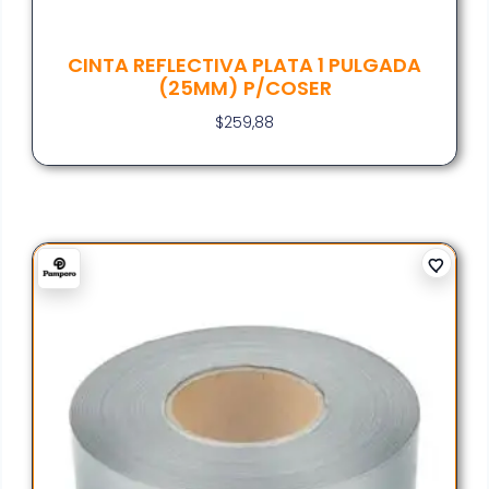
CINTA REFLECTIVA PLATA 1 PULGADA
(25MM) P/COSER
$
259,88