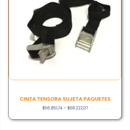
CINTA TENSORA SUJETA PAQUETES
$
56.851,74
–
$
68.222,07