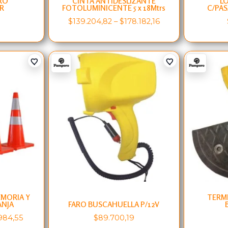
RO
CINTA ANTIDESLIZANTE
L
R
FOTOLUMINICENTE 5 x 18Mtrs
C/PAS
0
$
139.204,82
–
$
178.182,16
EMORIA Y
TERM
ANJA
FARO BUSCAHUELLA P/12V
984,55
$
89.700,19