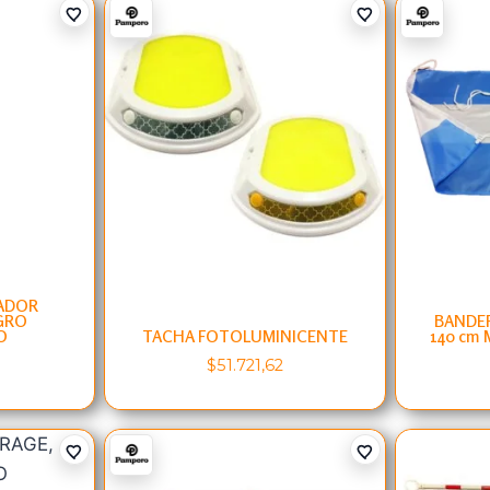
ADOR
GRO
BANDER
O
TACHA FOTOLUMINICENTE
140 cm 
$
51.721,62