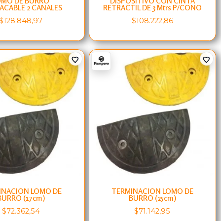
OMO DE BURRO
DISPOSITIVO CON CINTA
ACABLE 2 CANALES
RETRACTIL DE 3 Mtrs P/CONO
$
128.848,97
$
108.222,86
INACION LOMO DE
TERMINACION LOMO DE
BURRO (17cm)
BURRO (25cm)
$
72.362,54
$
71.142,95