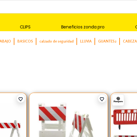
CLIPS
Beneficios zonda pro
RABAJO
BASICOS
calzado de seguridad
LLUVIA
GUANTES2
CABEZA