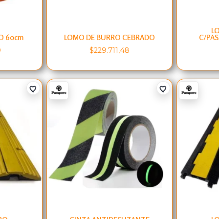
L
O 60cm
LOMO DE BURRO CEBRADO
C/PAS
9
$
229.711,48