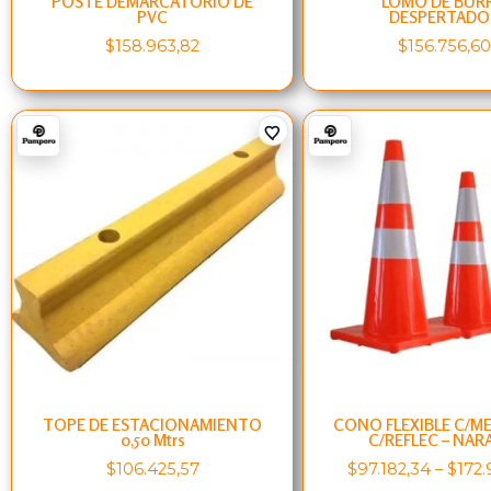
POSTE DEMARCATORIO DE
LOMO DE BUR
PVC
DESPERTADO
$
158.963,82
$
156.756,6
TOPE DE ESTACIONAMIENTO
CONO FLEXIBLE C/M
0,50 Mtrs
C/REFLEC – NAR
$
106.425,57
$
97.182,34
–
$
172.