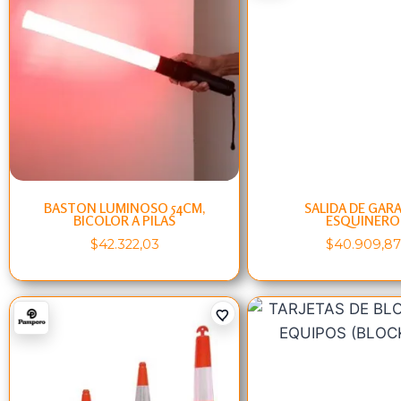
BASTON LUMINOSO 54CM,
SALIDA DE GARA
BICOLOR A PILAS
ESQUINERO
$
42.322,03
$
40.909,87