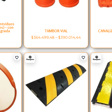
 residuos
os) – con
agrada
TAMBOR VIAL
CANALI
0
$
364.499,48
–
$
390.014,44