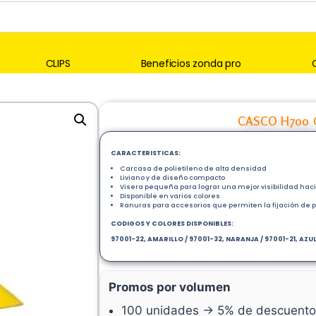
CLIPS
Beneficios zonda pro
CASCO H700 
CARACTERISTICAS:
Carcasa de polietileno de alta densidad
Liviano y de diseño compacto
Visera pequeña para lograr una mejor visibilidad haci
Disponible en varios colores
Ranuras para accesorios que permiten la fijación de pr
CODIGOS Y COLORES DISPONIBLES:
97001-22, AMARILLO / 97001-32, NARANJA / 97001-21, AZUL
Promos por volumen
100 unidades → 5% de descuento