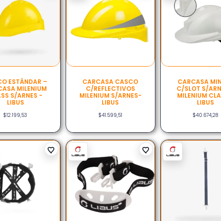
O ESTÁNDAR –
CARCASA CASCO
CARCASA MI
ASA MILENIUM
C/REFLECTIVOS
C/SLOT S/ARN
SS S/ARNES -
MILENIUM S/ARNES-
MILENIUM CLA
LIBUS
LIBUS
LIBUS
$
12.199,53
$
41.599,51
$
40.674,28