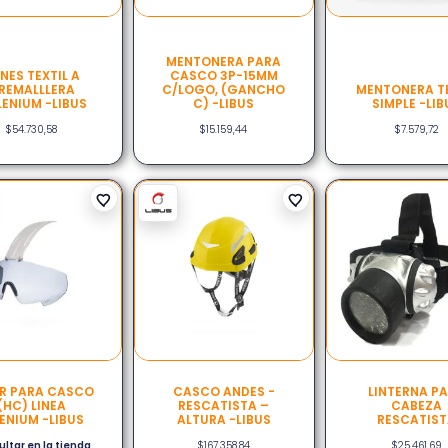
MENTONERA PARA
NES TEXTIL A
CASCO 3P-15MM
REMALLLERA
C/LOGO, (GANCHO
MENTONERA TE
LENIUM -LIBUS
C) -LIBUS
SIMPLE -LIB
$
54.730,58
$
15.159,44
$
7.579,72
R PARA CASCO
CASCO ANDES -
LINTERNA P
(HC) LINEA
RESCATISTA –
CABEZA
ENIUM -LIBUS
ALTURA -LIBUS
RESCATIS
ltar en la tienda
$
167.358,84
$
25.461,69