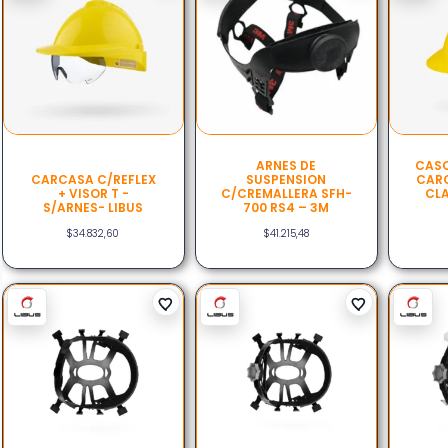
ARNES DE
CASC
CARCASA C/REFLEX
SUSPENSION
CARC
+ VISOR T -
C/CREMALLERA SFH-
CLA
S/ARNES- LIBUS
700 RS4 – 3M
$
34.832,60
$
41.215,48