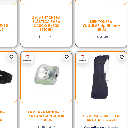
3M MENTONERA
ELÁSTICA PARA
MENTONERA
XTIL
CASCO H-700
YUGULAR 4p 15mm -
US
(61015)
LIBUS
$
14.504,49
$
19.714,39
ARA
LAMPARA MINERA L-
6A CON CARGADOR
SOMBRA COMPLETA
TA
-LIBUS
PARA CASCO AZUL
$
1.884.254,87
Consultar en la tienda