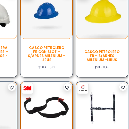
NERA
CASCO PETROLERO
ES –
FB CON SLOT –
CASCO PETROLERO
SS -
S/ARNES MILENIUM -
FB – S/ARNES
LIBUS
MILENIUM -LIBUS
$
50.495,90
$
23.913,49