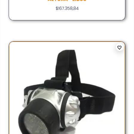
$
167.358,84