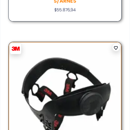
S/ARNES
$
55.876,94