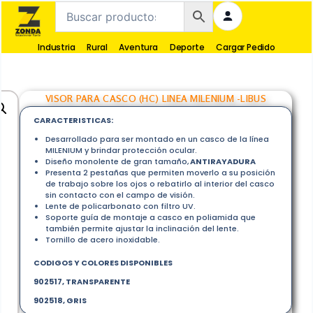
Industria
Rural
Aventura
Deporte
Cargar Pedido
VISOR PARA CASCO (HC) LINEA MILENIUM -LIBUS
CARACTERISTICAS:
Desarrollado para ser montado en un casco de la línea
MILENIUM y brindar protección ocular.
Diseño monolente de gran tamaño,
ANTIRAYADURA
Presenta 2 pestañas que permiten moverlo a su posición
de trabajo sobre los ojos o rebatirlo al interior del casco
sin contacto con el campo de visión.
Lente de policarbonato con filtro UV.
Soporte guía de montaje a casco en poliamida que
también permite ajustar la inclinación del lente.
Tornillo de acero inoxidable.
CODIGOS Y COLORES DISPONIBLES
902517, TRANSPARENTE
902518, GRIS