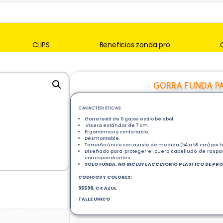
CLIPS
Beneficios zonda pro
GORRA FUNDA PA
CARACTERISTICAS:
Gorra textil de 6 gajos estilo béisbol.
Visera estándar de 7 cm.
Ergonómico y confortable.
Desmontable.
Tamaño único con ajuste de medida (54 a 59 cm) por b
Diseñado para proteger el cuero cabelludo de raspad
correspondientes
SOLO FUNDA, NO INCLUYE ACCESORIO PLASTICO DE PR
CODIGOS Y COLORES:
95598, C4 AZUL
TALLE UNICO