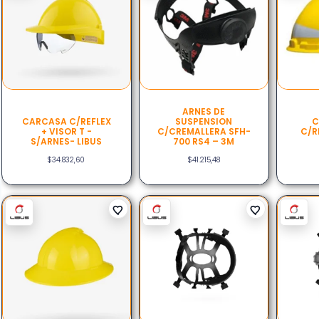
ARNES DE
CARCASA C/REFLEX
SUSPENSION
C
+ VISOR T -
C/CREMALLERA SFH-
C/R
S/ARNES- LIBUS
700 RS4 – 3M
$
34.832,60
$
41.215,48