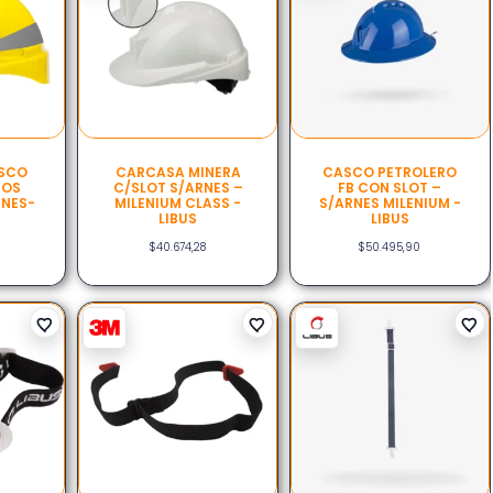
SCO
CARCASA MINERA
CASCO PETROLERO
VOS
C/SLOT S/ARNES –
FB CON SLOT –
RNES-
MILENIUM CLASS -
S/ARNES MILENIUM -
LIBUS
LIBUS
$
40.674,28
$
50.495,90