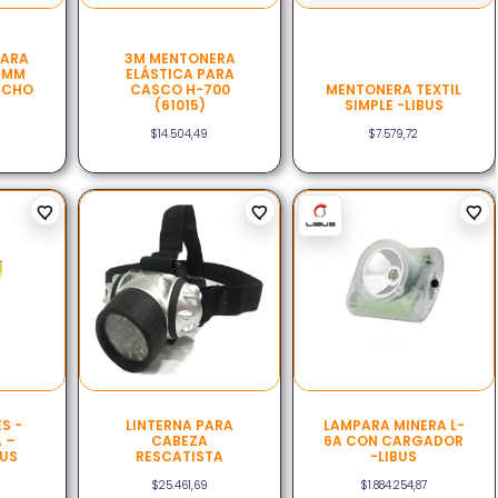
PARA
3M MENTONERA
5MM
ELÁSTICA PARA
NCHO
CASCO H-700
MENTONERA TEXTIL
(61015)
SIMPLE -LIBUS
$
14.504,49
$
7.579,72
S -
LINTERNA PARA
LAMPARA MINERA L-
 –
CABEZA
6A CON CARGADOR
BUS
RESCATISTA
-LIBUS
$
25.461,69
$
1.884.254,87