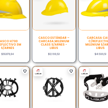
CASCO ESTÁNDAR –
CARCASA CA
ASCO H700
CARCASA MILENIUM
C/REFLECTI
EFLECTIVO 3M
CLASS S/ARNES -
MILENIUM S/A
S/ARNES
LIBUS
LIBUS
$
55.876,94
$
12.199,53
$
41.599,51