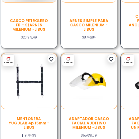
C
CASCO PETROLERO
ARNES SIMPLE PARA
FB – S/ARNES
CASCO MILENIUM -
ANCL
MILENIUM -LIBUS
LIBUS
$
23.913,49
$
8.746,84
MENTONERA
ADAPTADOR CASCO
ADA
YUGULAR 4p 15mm -
FACIAL AUDITIVO
FAC
LIBUS
MILENIUM -LIBUS
UNI
$
19.714,39
$
55.691,39