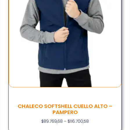
CHALECO SOFTSHELL CUELLO ALTO –
PAMPERO
$
89.769,68
–
$
116.700,58