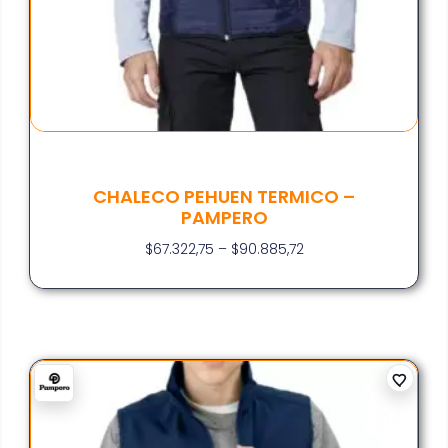
CHALECO PEHUEN TERMICO –
PAMPERO
$
67.322,75
–
$
90.885,72