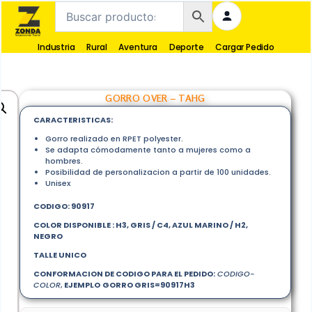
Industria
Rural
Aventura
Deporte
Cargar Pedido
GORRO OVER – TAHG
CARACTERISTICAS:
Gorro realizado en RPET polyester.
Se adapta cómodamente tanto a mujeres como a
hombres.
Posibilidad de personalizacion a partir de 100 unidades.
Unisex
CODIGO: 90917
COLOR DISPONIBLE : H3, GRIS / C4, AZUL MARINO / H2,
NEGRO
TALLE UNICO
CONFORMACION DE CODIGO PARA EL PEDIDO:
CODIGO-
COLOR
,
EJEMPLO
GORRO GRIS=90917H3