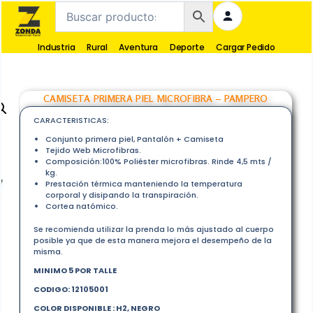
Industria
Rural
Aventura
Deporte
Cargar Pedido
CAMISETA PRIMERA PIEL MICROFIBRA – PAMPERO
CARACTERISTICAS:
Conjunto primera piel, Pantalón + Camiseta
Tejido Web Microfibras.
Composición:100% Poliéster microfibras. Rinde 4,5 mts /
kg.
Prestación térmica manteniendo la temperatura
corporal y disipando la transpiración.
Cortea natómico.
Se recomienda utilizar la prenda lo más ajustado al cuerpo
posible ya que de esta manera mejora el desempeño de la
misma.
MINIMO 5 POR TALLE
CODIGO:
12105001
COLOR DISPONIBLE : H2, NEGRO