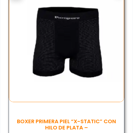
BOXER PRIMERA PIEL “X-STATIC” CON
HILO DE PLATA –