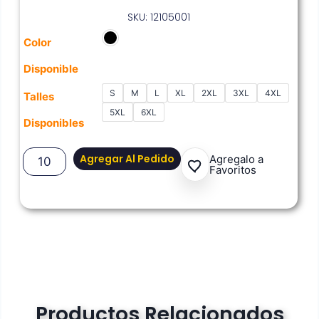
SKU: 12105001
Color
Disponible
S
M
L
XL
2XL
3XL
4XL
Talles
5XL
6XL
Disponibles
Agregar Al Pedido
Agregalo a
Favoritos
Productos Relacionados