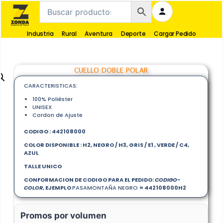
Industria
Rural
Aventura
Deporte
Cargar Pedido
CUELLO DOBLE POLAR
CARACTERISTICAS:
100% Poliéster
UNISEX
Cordon de Ajuste
CODIGO : 442108000
COLOR DISPONIBLE : H2, NEGRO / H3, GRIS / E1 , VERDE / C4,
AZUL
TALLE UNICO
CONFORMACION DE CODIGO PARA EL PEDIDO:
CODIGO-
COLOR
, EJEMPLO
PASAMONTAÑA NEGRO
=
442108000
H2
Promos por volumen