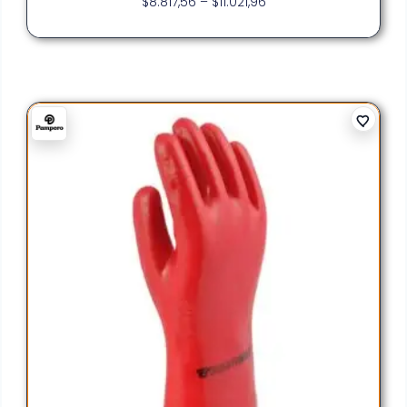
$
8.817,56
–
$
11.021,96