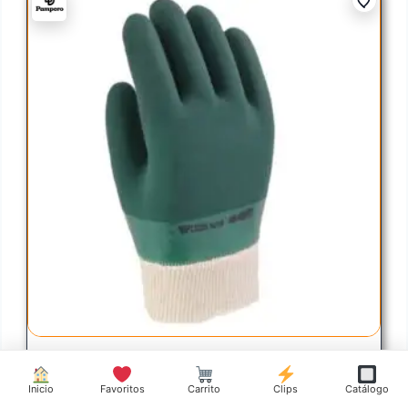
Inicio
Favoritos
Carrito
Clips
Catálogo
GUANTE GRIP ASPERO VERDE CON