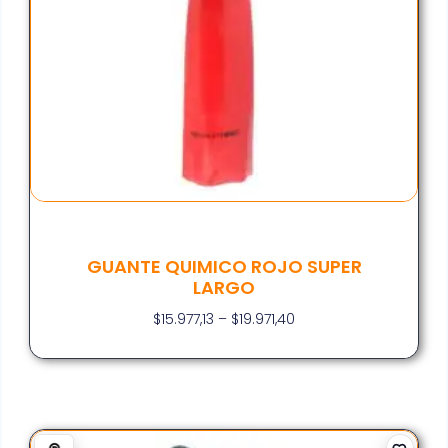
GUANTE QUIMICO ROJO SUPER
LARGO
$
15.977,13
–
$
19.971,40