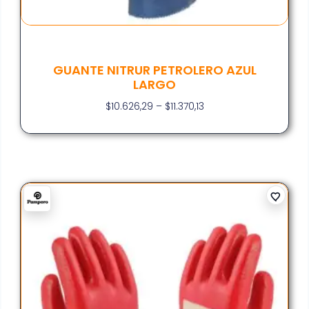
GUANTE NITRUR PETROLERO AZUL
LARGO
$
10.626,29
–
$
11.370,13