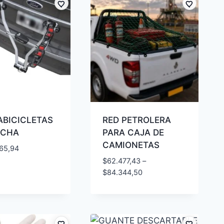
ABICICLETAS
RED PETROLERA
OCHA
PARA CAJA DE
CAMIONETAS
65,94
$
62.477,43
–
$
84.344,50