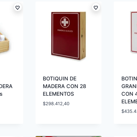
BOTIQUIN DE
BOTI
DERA
MADERA CON 28
GRAN
s
ELEMENTOS
CON 
ELEM
$
298.412,40
$
435.4