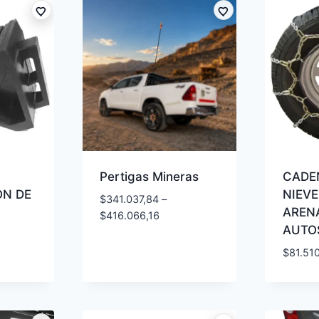
Pertigas Mineras
CADE
ÓN DE
NIEVE
$
341.037,84
–
AREN
$
416.066,16
AUTO
$
81.51