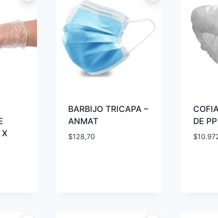
BARBIJO TRICAPA –
COFIA
E
ANMAT
DE PP
 X
$
128,70
$
10.97