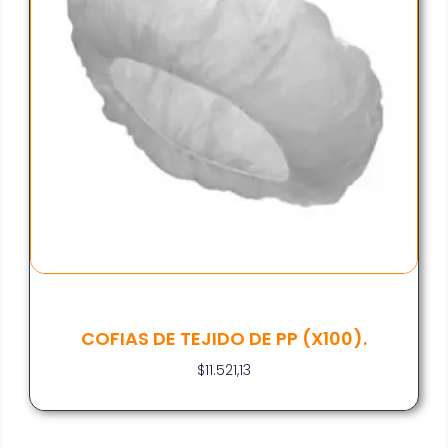
COFIAS DE TEJIDO DE PP (X100).
$
11.521,13