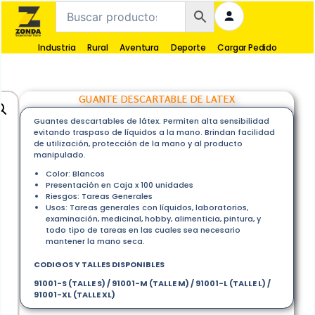
Industria
Rural
Aventura
Deporte
Cargar Pedido
GUANTE DESCARTABLE DE LATEX
Guantes descartables de látex. Permiten alta sensibilidad
evitando traspaso de líquidos a la mano. Brindan facilidad
de utilización, protección de la mano y al producto
manipulado.
Color: Blancos
Presentación en Caja x 100 unidades
Riesgos: Tareas Generales
Usos: Tareas generales con líquidos, laboratorios,
examinación, medicinal, hobby, alimenticia, pintura, y
todo tipo de tareas en las cuales sea necesario
mantener la mano seca.
CODIGOS Y TALLES DISPONIBLES
91001-S (TALLE S) / 91001-M (TALLE M) / 91001-L (TALLE L) /
91001-XL (TALLE XL)