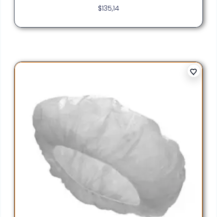
$
135,14