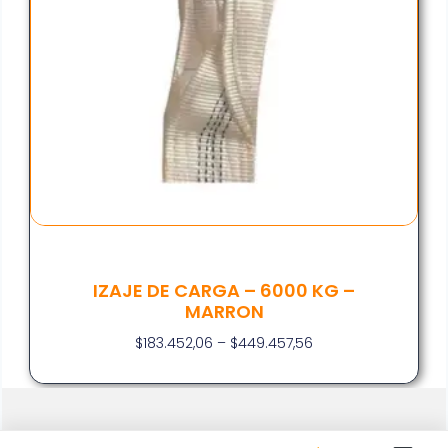
IZAJE DE CARGA – 6000 KG –
MARRON
$
183.452,06
–
$
449.457,56