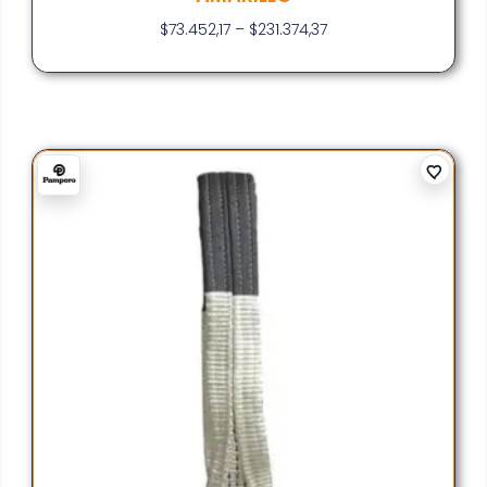
$
73.452,17
–
$
231.374,37