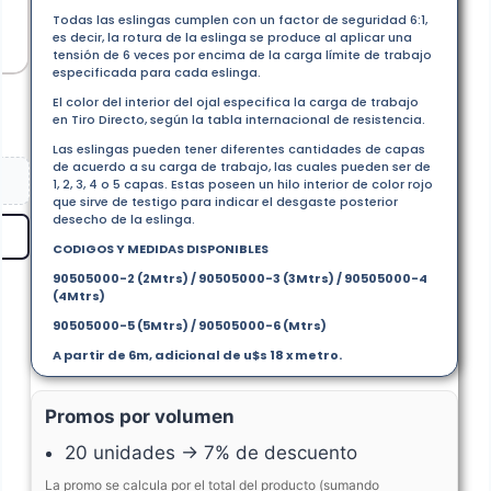
Todas las eslingas cumplen con un factor de seguridad 6:1,
es decir, la rotura de la eslinga se produce al aplicar una
tensión de 6 veces por encima de la carga lí­mite de trabajo
especificada para cada eslinga.
El color del interior del ojal especifica la carga de trabajo
en Tiro Directo, según la tabla internacional de resistencia.
Las eslingas pueden tener diferentes cantidades de capas
de acuerdo a su carga de trabajo, las cuales pueden ser de
1, 2, 3, 4 o 5 capas. Estas poseen un hilo interior de color rojo
que sirve de testigo para indicar el desgaste posterior
desecho de la eslinga.
CODIGOS Y MEDIDAS DISPONIBLES
90505000-2 (2Mtrs) / 90505000-3 (3Mtrs) /
90505000-4
(4Mtrs)
90505000-5 (5Mtrs) / 90505000-6 (Mtrs)
A partir de 6m, adicional de u$s 18 x metro.
Promos por volumen
20 unidades → 7% de descuento
La promo se calcula por el total del producto (sumando