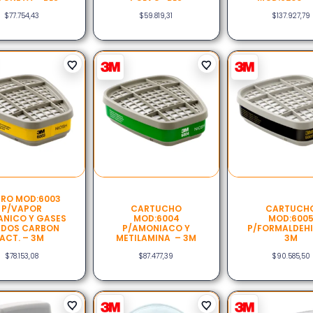
$
77.754,43
$
59.819,31
$
137.927,79
TRO MOD:6003
P/VAPOR
CARTUCHO
CARTUCH
NICO Y GASES
MOD:6004
MOD:600
IDOS CARBON
P/AMONIACO Y
P/FORMALDEH
ACT. – 3M
METILAMINA – 3M
3M
$
78.153,08
$
87.477,39
$
90.585,50