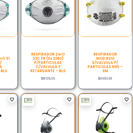
RESPIRADOR ZerO
RESPIRADOR
rO 31
32C FR (ex 2280)
MOD:8210
P/
P/PARTICULAS
S/VALVULA P/
A
C/VALVULA Y
PARTICULAS N95 –
 BLS
RETARDANTE – BLS
3M
$
81.135,05
$
8.693,69