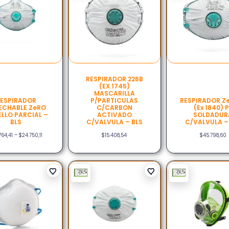
RESPIRADOR 226B
(EX 1745)
MASCARILLA
ESPIRADOR
P/PARTICULAS
RESPIRADOR Ze
ECHABLE ZeRO
C/CARBON
(ex 1840) 
ELLO PARCIAL –
ACTIVADO
SOLDADUR
BLS
C/VALVULA – BLS
C/VALVULA –
764,41
–
$
24.750,11
$
15.408,54
$
45.798,60