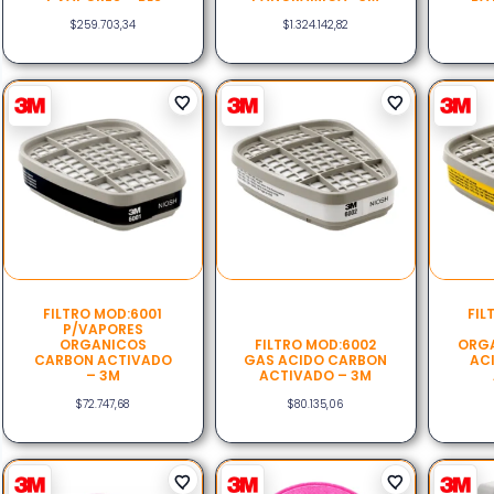
$
259.703,34
$
1.324.142,82
FILTRO MOD:6001
FIL
P/VAPORES
ORGANICOS
FILTRO MOD:6002
ORGA
CARBON ACTIVADO
GAS ACIDO CARBON
AC
– 3M
ACTIVADO – 3M
$
72.747,68
$
80.135,06