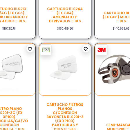
TUCHO BLS213
CARTUCHO BLS244
/AG (EX G03)
(EX G04)
CARTUCHO BL
R ORGANICO Y
AMONIACO Y
(EX G08) MUL
 ACIDO – BLS
DERIVADOS – BLS
– BLS
$
107.112,51
$
160.419,66
$
140.669,68
CARTUCHO FILTROS
ILTRO PLANO
PLANOS
S201-3C (EX
C/CONEXIÓN
XP100)
BAYONETA BLS201-3
ICULAS/GA/VO
(EX XP100)
CONEXIÓN
PARTICULAS Y
SEMI-MASC
YONETA – BLS
POLVO -BLS
MOD:6200 –