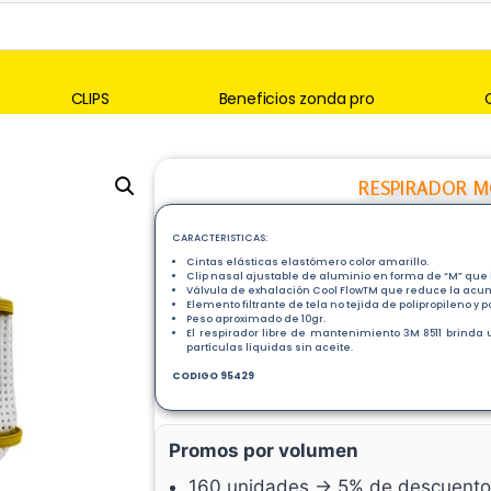
CLIPS
Beneficios zonda pro
RESPIRADOR MO
CARACTERISTICAS:
Cintas elásticas elastómero color amarillo.
Clip nasal ajustable de aluminio en forma de “M” que b
Válvula de exhalación Cool FlowTM que reduce la acumu
Elemento filtrante de tela no tejida de polipropileno y po
Peso aproximado de 10gr.
El respirador libre de mantenimiento 3M 8511 brinda u
partículas líquidas sin aceite.
CODIGO 95429
Promos por volumen
160 unidades → 5% de descuento