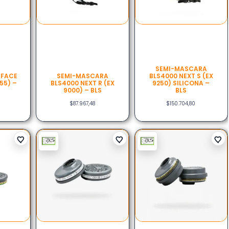
SEMI-MASCARA
 FACE
SEMI-MASCARA
BLS4000 NEXT S (EX
55) –
BLS4000 NEXT R (EX
9250) SILICONA –
9000) – BLS
BLS
$
87.967,48
$
150.704,80