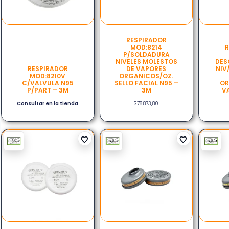
RESPIRADOR
MOD:8214
R
P/SOLDADURA
NIVELES MOLESTOS
DES
RESPIRADOR
DE VAPORES
NIV
MOD:8210V
ORGANICOS/OZ.
C/VALVULA N95
SELLO FACIAL N95 –
OR
P/PART – 3M
3M
V
Consultar en la tienda
$
78.873,80