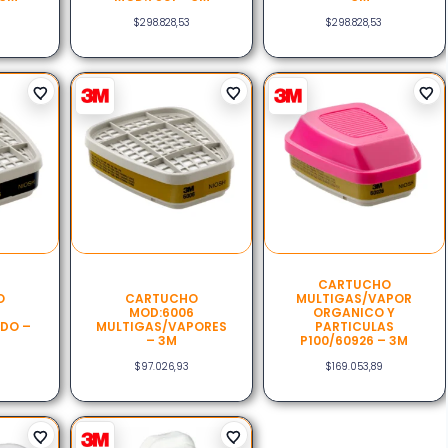
$
298.828,53
$
298.828,53
CARTUCHO
O
CARTUCHO
MULTIGAS/VAPOR
5
MOD:6006
ORGANICO Y
IDO –
MULTIGAS/VAPORES
PARTICULAS
– 3M
P100/60926 – 3M
$
97.026,93
$
169.053,89