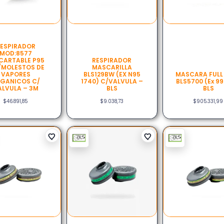
ESPIRADOR
MOD:8577
CARTABLE P95
RESPIRADOR
/MOLESTOS DE
MASCARILLA
VAPORES
BLS129BW (EX N95
MASCARA FULL
GANICOS C/
1740) C/VALVULA –
BLS5700 (ex 99
ALVULA – 3M
BLS
BLS
$
46.891,85
$
9.038,73
$
905.331,99