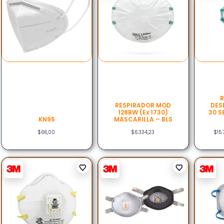
R
RESPIRADOR MOD
DES
128BW (ex 1730)
30 S
KN95
MASCARILLA – BLS
$
66,00
$
6.334,23
$
15.