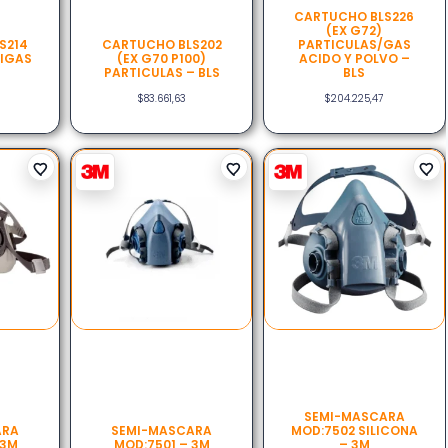
CARTUCHO BLS226
(EX G72)
S214
CARTUCHO BLS202
PARTICULAS/GAS
TIGAS
(EX G70 P100)
ACIDO Y POLVO –
PARTICULAS – BLS
BLS
$
83.661,63
$
204.225,47
SEMI-MASCARA
ARA
SEMI-MASCARA
MOD:7502 SILICONA
 3M
MOD:7501 – 3M
– 3M