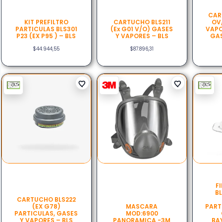
CAR
KIT PREFILTRO
CARTUCHO BLS211
OV
PARTICULAS BLS301
(ex G01 V/O) GASES
VAPO
P23 (EX P95 ) – BLS
Y VAPORES – BLS
GAS
$
44.944,55
$
87.896,31
F
BL
CARTUCHO BLS222
(EX G78)
MASCARA
PART
PARTICULAS, GASES
MOD:6900
Y VAPORES – BLS
PANORAMICA -3M
BA