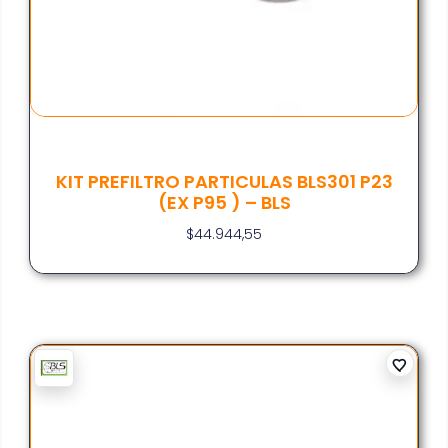
KIT PREFILTRO PARTICULAS BLS301 P23
(EX P95 ) – BLS
$
44.944,55