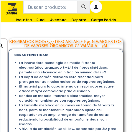
Industria
Rural
Aventura
Deporte
Cargar Pedido
RESPIRADOR MOD:8577 DESCARTABLE P95 NIV/MOLESTOS
DE VAPORES ORGANICOS C/ VALVULA – 3M
CARACTERISTICAS:
La innovadora tecnología de medio filtrante
electrostático avanzado (MEA) de fibras sintéticas,
permite una eficiencia en filtración mínima del 95%.
La capa de carbón activado esta diseñada para
proteger contra niveles molestos de vapores orgánicos.
El material para la capa interna del respirador es suave,
ofrece mayor comodidad para el usuario.
Bandas en material trenzado elastomérico, mayor
duración en ambientes con vapores orgánicos.
La laminilla metálica en aluminio en forma de M para la
nariz, permite mantener un apropiado ajuste del
respirador en un amplio rango de tamaños de caras,
reduciendo la posibilidad de empañar lentes si son
usados.
Válvula de exhalación Cool Flow, patentada por 3M para