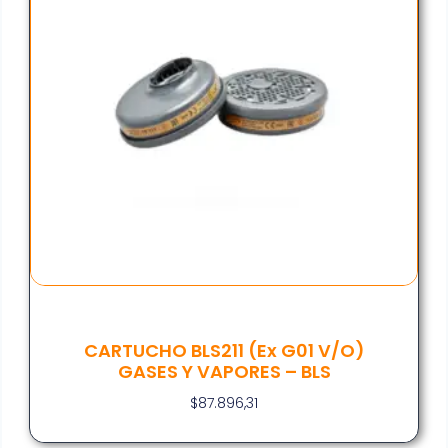
CARTUCHO BLS211 (ex G01 V/O)
GASES Y VAPORES – BLS
$
87.896,31