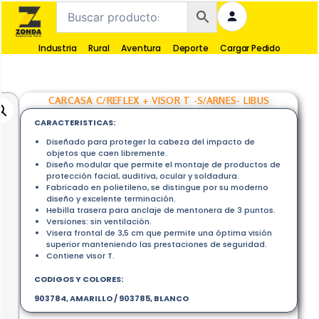
Industria
Rural
Aventura
Deporte
Cargar Pedido
CARCASA C/REFLEX + VISOR T -S/ARNES- LIBUS
CARACTERISTICAS:
Diseñado para proteger la cabeza del impacto de
objetos que caen libremente.
Diseño modular que permite el montaje de productos de
protección facial, auditiva, ocular y soldadura.
Fabricado en polietileno, se distingue por su moderno
diseño y excelente terminación.
Hebilla trasera para anclaje de mentonera de 3 puntos.
Versiones: sin ventilación.
Visera frontal de 3,5 cm que permite una óptima visión
superior manteniendo las prestaciones de seguridad.
Contiene visor T.
CODIGOS Y COLORES:
903784, AMARILLO / 903785, BLANCO