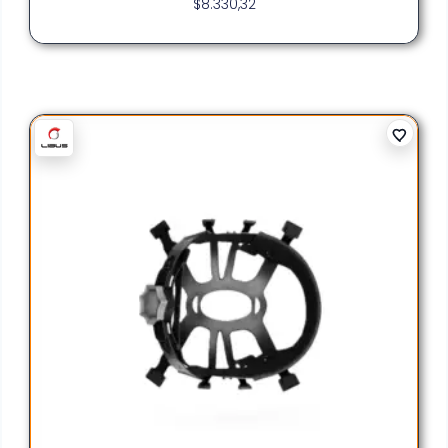
$
8.330,32