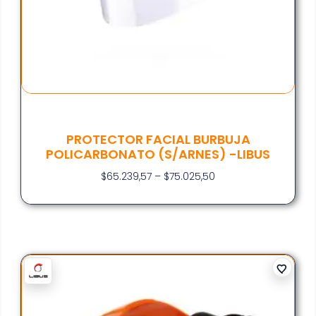
PROTECTOR FACIAL BURBUJA
POLICARBONATO (S/ARNES) -LIBUS
$
65.239,57
–
$
75.025,50