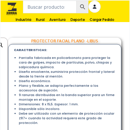
Industria
Rural
Aventura
Deporte
Cargar Pedido
PROTECTOR FACIAL PLANO -LIBUS
CARACTERISTICAS:
Pantalla fabricada en policarbonato para proteger la
cara de golpes, impacto de partículas, polvo, chispas y
salpicadura química.
Diseño envolvente, suministra protección frontal y lateral
desde la frente al mentón.
Diseño económico.
Plano y flexible, se adapta perfectamente a los
accesorios de sujeción.
9 ranuras distribuidas en la banda superior para un firme
montaje en el soporte.
Dimensiones: 8 x 15,5. Espesor: 1 mm.
Disponible sólo incoloro.
Debe ser utilizado con un elemento de protección ocular
Z87+ cuando la actividad requiera este grado de
protección.