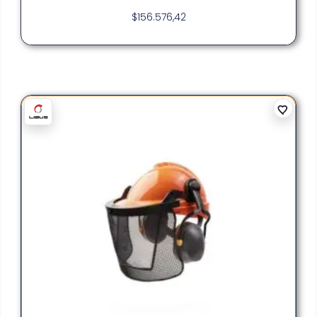
$
156.576,42