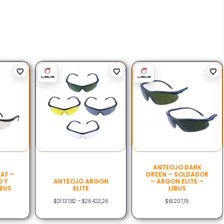
ANTEOJO DARK
AF –
GREEN – SOLDADOR
O Y
ANTEOJO ARGON
– ARGON ELITE –
IBUS
ELITE
LIBUS
$
21.137,82
–
$
26.422,26
$
61.207,15