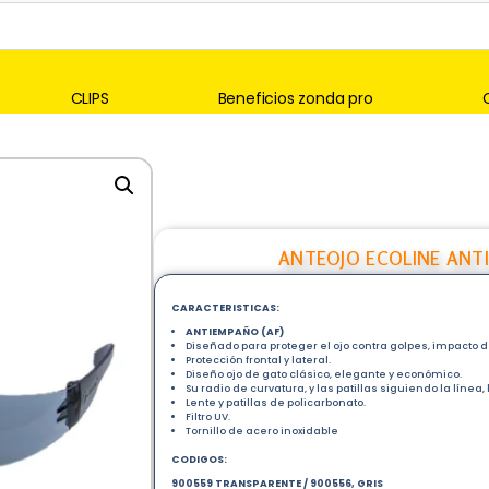
CLIPS
Beneficios zonda pro
ANTEOJO ECOLINE ANTI
CARACTERISTICAS:
ANTIEMPAÑO (AF)
Diseñado para proteger el ojo contra golpes, impacto de 
Protección frontal y lateral.
Diseño ojo de gato clásico, elegante y económico.
Su radio de curvatura, y las patillas siguiendo la línea,
Lente y patillas de policarbonato.
Filtro UV.
Tornillo de acero inoxidable
CODIGOS:
900559 TRANSPARENTE / 900556, GRIS