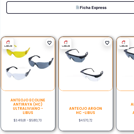
Ficha Express
ANTEOJO ECOLINE
ANTIRAYA (HC)
A
ULTRALIVIANO -
ANTEOJO ARGON
LIBUS
HC -LIBUS
$
3.419,81
–
$
5.813,70
$
4.570,72