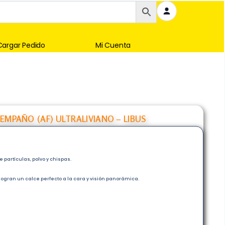
Cargar Pedido
Mi Cuenta
EMPAÑO (AF) ULTRALIVIANO – LIBUS
partícu­las, polvo y chispas.
 logran un calce perfec­to a la cara y visión panorámica.