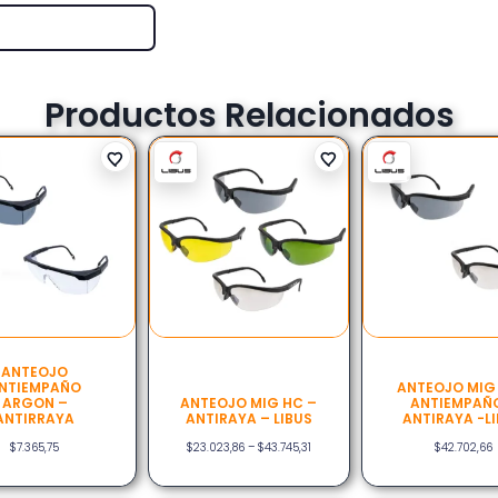
Productos Relacionados
ANTEOJO
NTIEMPAÑO
ANTEOJO MIG 
ARGON –
ANTEOJO MIG HC –
ANTIEMPAÑ
ANTIRRAYA
ANTIRAYA – LIBUS
ANTIRAYA -L
$
7.365,75
$
23.023,86
–
$
43.745,31
$
42.702,66