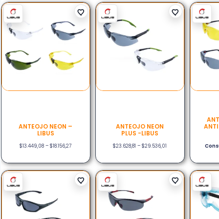
ANT
ANTEOJO NEON –
ANTEOJO NEON
ANT
LIBUS
PLUS -LIBUS
$
13.449,08
–
$
18.156,27
$
23.628,81
–
$
29.536,01
Consu