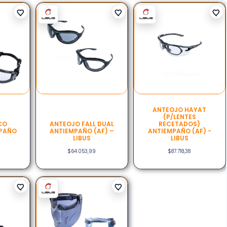
ANTEOJO HAYAT
(P/LENTES
CO
ANTEOJO FALL DUAL
RECETADOS)
MPAÑO
ANTIEMPAÑO (AF) –
ANTIEMPAÑO (AF) -
LIBUS
LIBUS
$
64.053,99
$
87.718,38