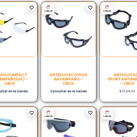
EOJO IMPACT
ANTEOJO ECO PLUS
ANTEOJO E
IEMPAÑO(AF) –
ANTIEMPAÑO –
SPORT ANTIE
LIBUS
LIBUS
– LIBUS
ltar en la tienda
Consultar en la tienda
$
35.941,40