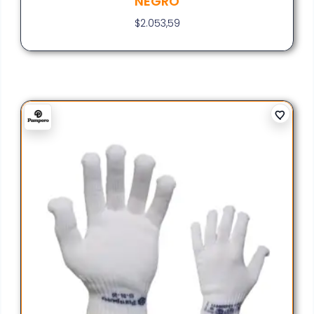
NEGRO
$
2.053,59