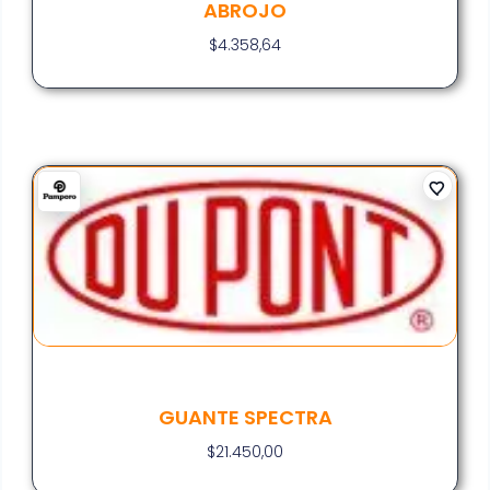
ABROJO
$
4.358,64
GUANTE SPECTRA
$
21.450,00