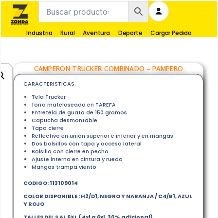
Industria
Rural
Aventura
Deporte
Cargar Pedido
CAMPERON TRUCKER COMBINADO – PAMPERO
CARACTERISTICAS:
Tela Trucker
forro matelaseado en TAREFA
Entretela de guata de 150 gramos
Capucha desmontable
Tapa cierre
Reflectivo en unión superior e inferior y en mangas
Dos bolsillos con tapa y acceso lateral
Bolsillo con cierre en pecho
Ajuste interno en cintura y ruedo
Mangas trampa viento
CODIGO: 113109014
COLOR DISPONIBLE : H2/D1, NEGRO Y NARANJA / C4/B1, AZUL
Y ROJO
TALLES DEL S AL 6XL ( 4xl a 6xl, 30% adicional)