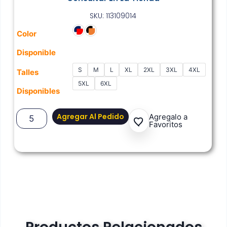
SKU: 113109014
Color
Disponible
S
M
L
XL
2XL
3XL
4XL
Talles
5XL
6XL
Disponibles
Agregar Al Pedido
Agregalo a
Favoritos