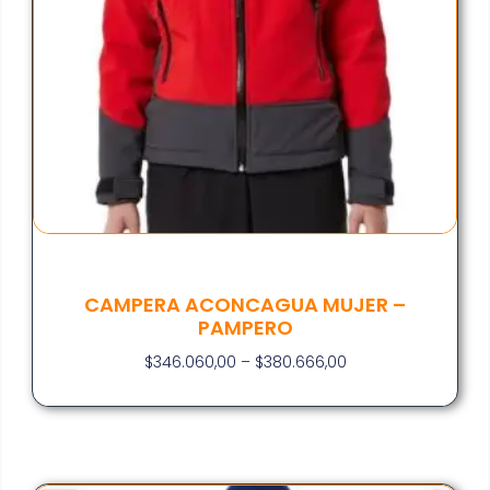
CAMPERA ACONCAGUA MUJER –
PAMPERO
$
346.060,00
–
$
380.666,00