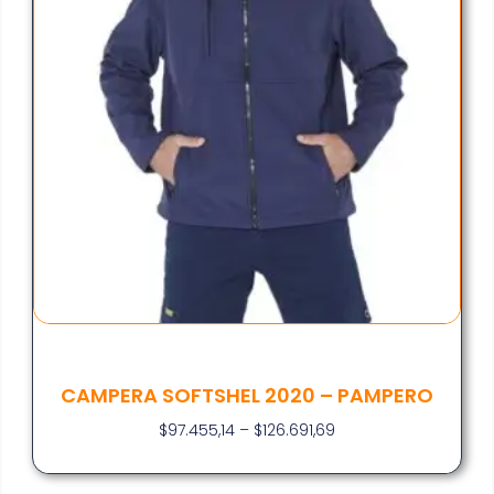
CAMPERA SOFTSHEL 2020 – PAMPERO
$
97.455,14
–
$
126.691,69