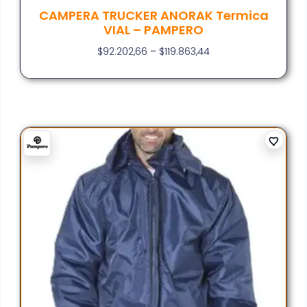
CAMPERA TRUCKER ANORAK Termica
VIAL – PAMPERO
$
92.202,66
–
$
119.863,44