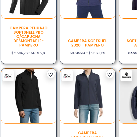
CAMPERA PEHUAJO
SOFTSHELL PRO
C/CAPUCHA
DESMONTABLE-
CAMPERA SOFTSHEL
SOFT
PAMPERO
2020 – PAMPERO
A
$
127.387,26
–
$
171.972,81
$
97.455,14
–
$
126.691,69
Consu
CAMPERA