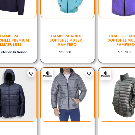
CAMPERA
CAMPERA AURA -
CHALECO AUR
SHELL PREMIUM
SOFTSHEL MUJER –
SOFTSHEL MUJ
LMAFUERTE
PAMPERO
PAMPERO
ltar en la tienda
$
96.668,00
$
78.821,60