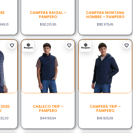
IRE
CAMPERA RAIGAL –
CAMPERA MONTANA
PAMPERO
HOMBRE – PAMPERO
649,10
$
162.201,95
$
182.975,45
 2020
CHALECO TRIP –
CAMPERA TRIP –
O
PAMPERO
PAMPERO
232,00
$
94.196,94
$
161.925,59