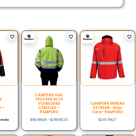
CAMPERA VIAL
N
TRUCKER ALTA
VISIBILIDAD
CAMPERA MINERA
 –
C/REFLEX –
EXTREME -bajo
PAMPERO
Cero- PAMPERO
tienda
$
183.986,66
–
$
248.382,00
$
209.754,27