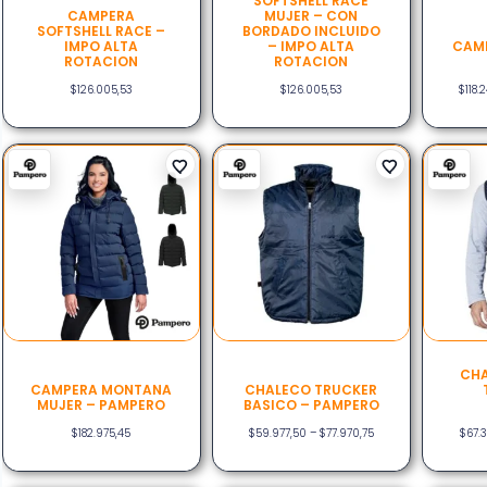
SOFTSHELL RACE
CAMPERA
MUJER – CON
SOFTSHELL RACE –
BORDADO INCLUIDO
IMPO ALTA
– IMPO ALTA
CAMP
ROTACION
ROTACION
$
126.005,53
$
126.005,53
$
118.
CHA
CAMPERA MONTANA
CHALECO TRUCKER
MUJER – PAMPERO
BASICO – PAMPERO
$
182.975,45
$
59.977,50
–
$
77.970,75
$
67.