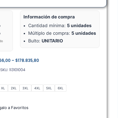
Información de compra
o
Cantidad mínima:
5 unidades
o
Múltiplo de compra:
5 unidades
Bulto:
UNITARIO
do
66,00
–
$
178.835,80
SKU: 113101004
XL
2XL
3XL
4XL
5XL
6XL
alo a Favoritos