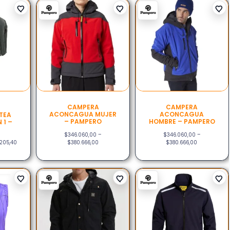
CAMPERA
CAMPERA
ACONCAGUA MUJER
ACONCAGUA
TEA
– PAMPERO
HOMBRE – PAMPERO
 1 –
$
346.060,00
–
$
346.060,00
–
.205,40
$
380.666,00
$
380.666,00