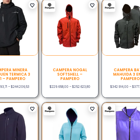
PERA MINERA
CAMPERA NOGAL
CAMPERA BA
UEN TERMICA 3
SOFTSHELL –
MAHUIDA 3 EN
 1 – PAMPERO
PAMPERO
PAMPERO
93,71
–
$
244.206,53
$
229.658,00
–
$
252.623,80
$
342.914,00
–
$
377