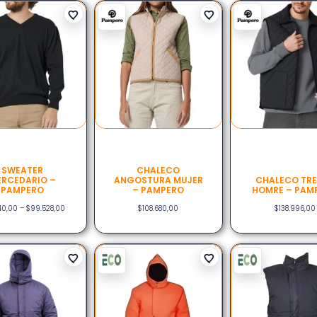
SWEATER
CHALECO
RCEDARIO –
ANGOSTURA MUJER
CHALECO TR
PAMPERO
– PAMPERO
HOMRE – PAM
40,00
–
$
99.528,00
$
108.680,00
$
138.996,00