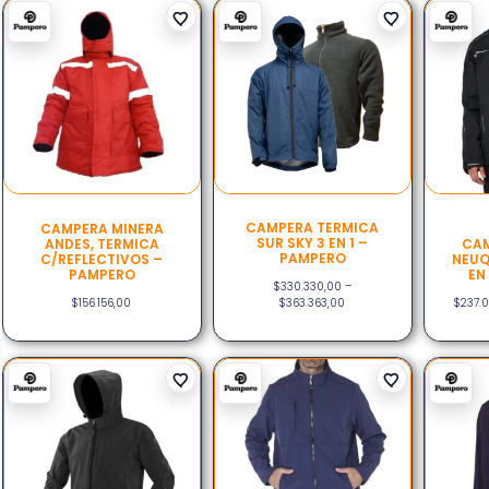
CAMPERA TERMICA
CAMPERA MINERA
SUR SKY 3 EN 1 –
ANDES, TERMICA
CAM
PAMPERO
C/REFLECTIVOS –
NEUQ
PAMPERO
EN
$
330.330,00
–
$
156.156,00
$
363.363,00
$
237.0