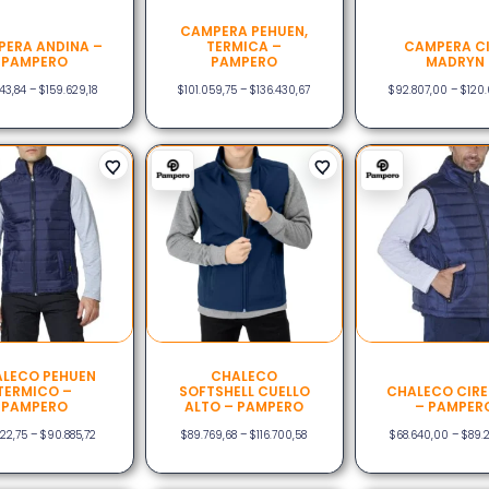
CAMPERA PEHUEN,
ERA ANDINA –
TERMICA –
CAMPERA C
PAMPERO
PAMPERO
MADRYN
243,84
–
$
159.629,18
$
101.059,75
–
$
136.430,67
$
92.807,00
–
$
120.
LECO PEHUEN
CHALECO
TERMICO –
SOFTSHELL CUELLO
CHALECO CIRE
PAMPERO
ALTO – PAMPERO
– PAMPER
322,75
–
$
90.885,72
$
89.769,68
–
$
116.700,58
$
68.640,00
–
$
89.