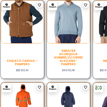
SWEATER
ACONQUIJA
HOMBRE 1/2 CIERRE
CHALECO CANVAS –
ALG/LANA-
ME
PAMPERO
PAMPERO
$
82.533,44
$
99.150,48
$
82.9