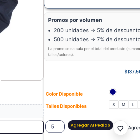
Promos por volumen
200 unidades → 5% de descuent
500 unidades → 7% de descuent
La promo se calcula por el total del producto (suman
talles/colores).
$
137.5
Color Disponible
S
M
L
Talles Disponibles
Agregar Al Pedido
Agreg