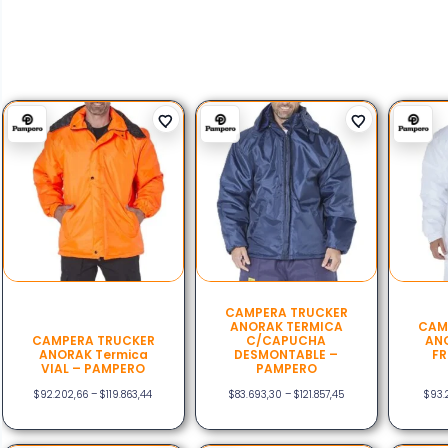
CAMPERA TRUCKER
ANORAK TERMICA
CAM
CAMPERA TRUCKER
C/CAPUCHA
ANO
ANORAK Termica
DESMONTABLE –
FR
VIAL – PAMPERO
PAMPERO
$
92.202,66
–
$
119.863,44
$
83.693,30
–
$
121.857,45
$
93.2