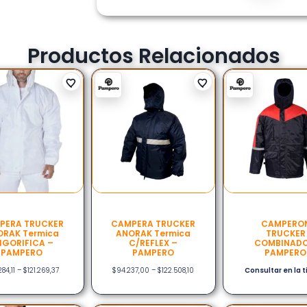
Productos Relacionados
PERA TRUCKER
CAMPERA TRUCKER
CAMPERO
RAK Termica
ANORAK Termica
TRUCKER
IGORIFICA –
C/REFLEX –
COMBINADO
PAMPERO
PAMPERO
PAMPERO
84,11
–
$
121.269,37
$
94.237,00
–
$
122.508,10
Consultar en la 