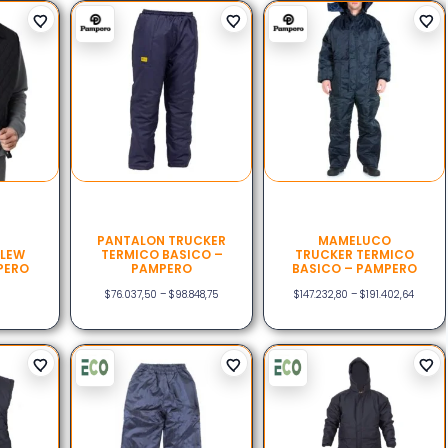
PANTALON TRUCKER
MAMELUCO
ELEW
TERMICO BASICO –
TRUCKER TERMICO
PERO
PAMPERO
BASICO – PAMPERO
$
76.037,50
–
$
98.848,75
$
147.232,80
–
$
191.402,64