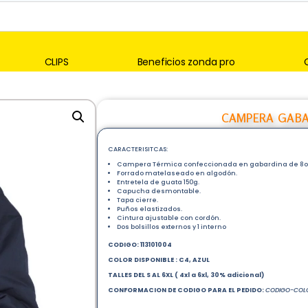
CLIPS
Beneficios zonda pro
CAMPERA GABA
CARACTERISITCAS:
Campera Térmica confeccionada en gabardina de 8oz
Forrado matelaseado en algodón.
Entretela de guata 150g.
Capucha desmontable.
Tapa cierre.
Puños elastizados.
Cintura ajustable con cordón.
Dos bolsillos externos y 1 interno
CODIGO:
113101004
COLOR DISPONIBLE :
C4, AZUL
TALLES DEL S AL 6XL ( 4xl a 6xl, 30% adicional)
CONFORMACION DE CODIGO PARA EL PEDIDO:
CODIGO-COLO