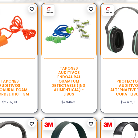
TAPONES
AUDITIVOS
ENDOAURAL
TAPONES
QUAMTUM
PROTECTO
AUDITIVOS
DETECTABLE (IND.
AUDITIVO
OAURAL FOAM
ALIMENTICIA) -
ALTERNATIVE 
RDEL 1110 – 3M
LIBUS
COPA -LIB
$
2.297,30
$
4.946,39
$
24.482,86