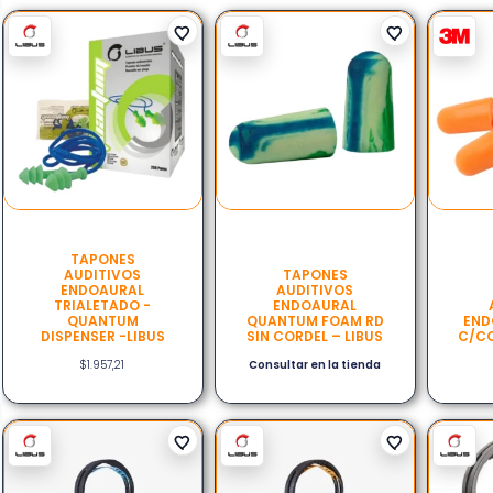
TAPONES
AUDITIVOS
TAPONES
ENDOAURAL
AUDITIVOS
TRIALETADO -
ENDOAURAL
QUANTUM
QUANTUM FOAM RD
END
DISPENSER -LIBUS
SIN CORDEL – LIBUS
C/CO
$
1.957,21
Consultar en la tienda