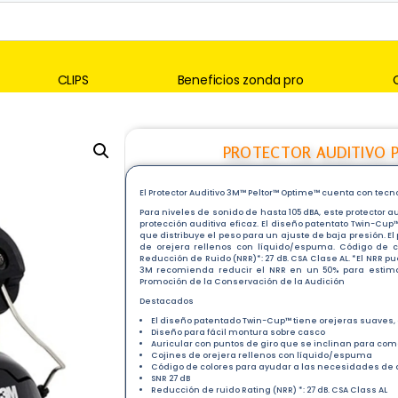
CLIPS
Beneficios zonda pro
PROTECTOR AUDITIVO P/
El Protector Auditivo 3M™ Peltor™ Optime™ cuenta con tecn
Para niveles de sonido de hasta 105 dBA, este protector 
protección auditiva eficaz. El diseño patentato Twin-C
que distribuye el peso para un ajuste de baja presión. E
de orejera rellenos con líquido/espuma. Código de 
Reducción de Ruido (NRR)*: 27 dB. CSA Clase AL. *El NRR 
3M recomienda reducir el NRR en un 50% para estima
Promoción de la Conservación de la Audición
Destacados
El diseño patentado Twin-Cup™ tiene orejeras suaves
Diseño para fácil montura sobre casco
Auricular con puntos de giro que se inclinan para com
Cojines de orejera rellenos con líquido/espuma
Código de colores para ayudar a las necesidades de 
SNR 27 dB
Reducción de ruido Rating (NRR) *: 27 dB. CSA Class AL