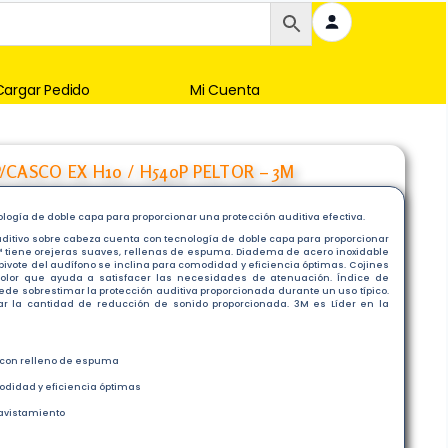
Cargar Pedido
Mi Cuenta
CASCO EX H10 / H540P PELTOR – 3M
ología de doble capa para proporcionar una protección auditiva efectiva.
auditivo sobre cabeza cuenta con tecnología de doble capa para proporcionar
up™ tiene orejeras suaves, rellenas de espuma. Diadema de acero inoxidable
l pivote del audífono se inclina para comodidad y eficiencia óptimas. Cojines
color que ayuda a satisfacer las necesidades de atenuación. Índice de
puede sobrestimar la protección auditiva proporcionada durante un uso típico.
r la cantidad de reducción de sonido proporcionada. 3M es Líder en la
, con relleno de espuma
odidad y eficiencia óptimas
avistamiento