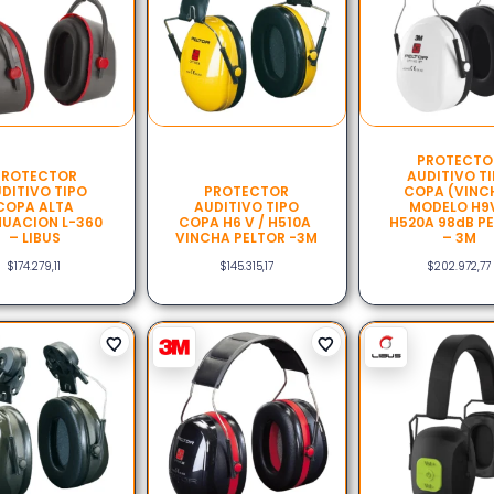
PROTECTO
PROTECTOR
AUDITIVO T
DITIVO TIPO
PROTECTOR
COPA (VINC
COPA ALTA
AUDITIVO TIPO
MODELO H9V
NUACION L-360
COPA H6 V / H510A
H520A 98dB P
– LIBUS
VINCHA PELTOR -3M
– 3M
$
174.279,11
$
145.315,17
$
202.972,77