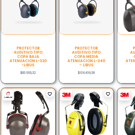
PROTECTOR
PROTECTOR
AUDITIVO TIPO
AUDITIVO TIPO
AU
COPA BAJA
COPA MEDIA
ATENUACION L-320
ATENUACION L-340
ATE
-LIBUS
– LIBUS
$
83.555,32
$
106.436,38