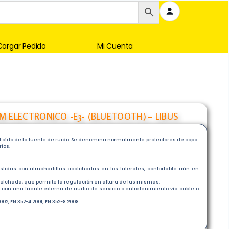
Cargar Pedido
Mi Cuenta
 ELECTRONICO -E3- (BLUETOOTH) – LIBUS
l oído de la fuente de ruido. Se denomina normalmente protectores de copa.
ios.
stidas con almohadillas acolchadas en los laterales, confortable aún en
colchada, que permite la regulación en altura de las mismas.
r con una fuente externa de audio de servicio o entretenimiento vía cable o
2, EN 352-4:2001; EN 352-8:2008.