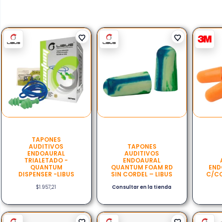
TAPONES
AUDITIVOS
TAPONES
ENDOAURAL
AUDITIVOS
TRIALETADO -
ENDOAURAL
QUANTUM
QUANTUM FOAM RD
END
DISPENSER -LIBUS
SIN CORDEL – LIBUS
C/CO
$
1.957,21
Consultar en la tienda