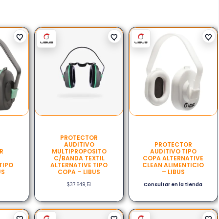
PROTECTOR
AUDITIVO
PROTECTOR
R
MULTIPROPOSITO
AUDITIVO TIPO
C/BANDA TEXTIL
COPA ALTERNATIVE
TIPO
ALTERNATIVE TIPO
CLEAN ALIMENTICIO
US
COPA – LIBUS
– LIBUS
$
37.649,51
Consultar en la tienda