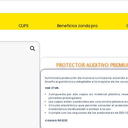
CLIPS
Beneficios zonda pro
PROTECTOR AUDITIVO PREMIUM
Suministra protección de manera no invasiva, aisando e
Diseño ergonómico y adaptable a la mayoría de los usuar
SNR 27dB.
Compuesto por dos copas en material plástico, reve
jornadas prolongadas.
Las copas están sostenidas por una vincha plástica a
Circuito electrónico que permite conectar el protecto
inalámbrica vía Bluetooth o ambas a la vez.
Cumple con los requisitos de los estándares EN 352-1:200
CODIGO 903231