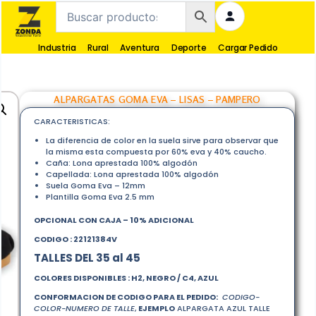
Industria
Rural
Aventura
Deporte
Cargar Pedido
ALPARGATAS GOMA EVA – LISAS – PAMPERO
CARACTERISTICAS:
La diferencia de color en la suela sirve para observar que
la misma esta compuesta por 60% eva y 40% caucho.
Caña: Lona aprestada 100% algodón
Capellada: Lona aprestada 100% algodón
Suela Goma Eva – 12mm
Plantilla Goma Eva 2.5 mm
OPCIONAL CON CAJA – 10% ADICIONAL
CODIGO : 22121384V
TALLES DEL 35 al 45
COLORES DISPONIBLES :
H2, NEGRO / C4, AZUL
CONFORMACION DE CODIGO PARA EL PEDIDO:
CODIGO-
COLOR-NUMERO DE TALLE
,
EJEMPLO
ALPARGATA AZUL TALLE