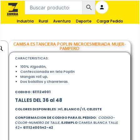
Industria
Rural
Aventura
Deporte
Cargar Pedido
CAMISA ESTANCIERA POPLIN MICROESMERIADA MUJER-
PAMPERO
CARACTERISTICAS:
100% Algodón,
Confeccionada en tela Poplín
Mangas roll up,
Dos bolsillos y charreteras.
CODIGO : 611124001
TALLES DEL 36 al 48
COLORES DISPONIBLES :
H1, BLANCO / I1, CELESTE
CONFORMACION DE CODIGO PARA EL PEDIDO:
CODIGO-
COLOR-NUMERO DE TALLE
,
EJEMPLO
CAMISA BLANCA TALLE
42=
611124001
H2-42