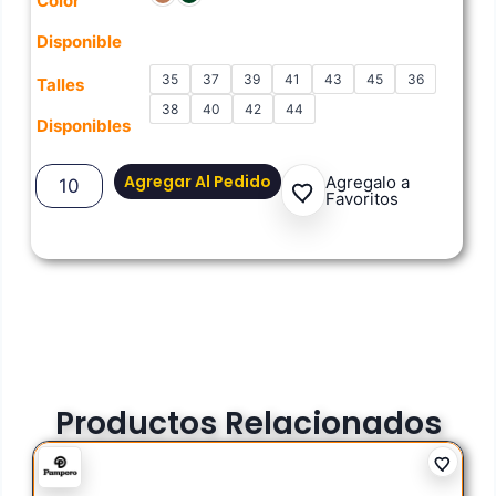
Color
Disponible
35
37
39
41
43
45
36
Talles
38
40
42
44
Disponibles
Agregar Al Pedido
Agregalo a
Favoritos
Productos Relacionados