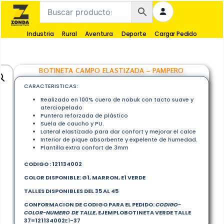
Industria
Rural
Aventura
Deporte
Cargar Pedido
BOTINETA CAMPO ELASTIZADA – PAMPERO
CARACTERISTICAS:
Realizado en 100% cuero de nobuk con tacto suave y
aterciopelado
Puntera reforzada de plástico
Suela de caucho y PU.
Lateral elastizado para dar confort y mejorar el calce
Interior de pique absorbente y expelente de humedad.
Plantilla extra confort de 3mm
CODIGO : 121134002
COLOR DISPONIBLE: G1, MARRON, E1 VERDE
TALLES DISPONIBLES DEL 35 AL 45
CONFORMACION DE CODIGO PARA EL PEDIDO:
CODIGO-
COLOR-NUMERO DE TALLE
, EJEMPLOBOTINETA VERDE TALLE
37=
121134002
E1
-37