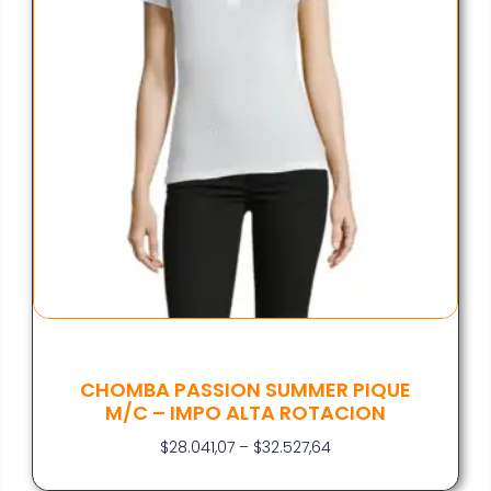
CHOMBA PASSION SUMMER PIQUE
M/C – IMPO ALTA ROTACION
$
28.041,07
–
$
32.527,64