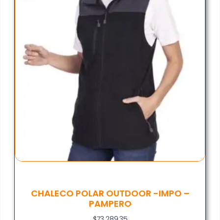
CHALECO POLAR OUTDOOR -IMPO –
PAMPERO
$
73.289,35