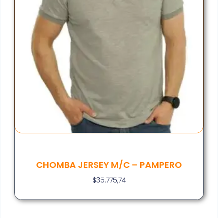
CHOMBA JERSEY M/C – PAMPERO
$
35.775,74