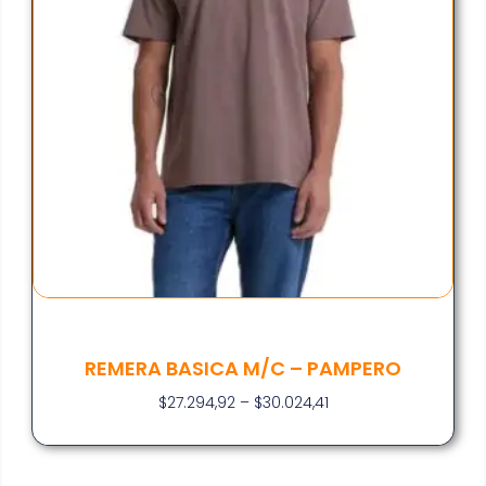
REMERA BASICA M/C – PAMPERO
$
27.294,92
–
$
30.024,41