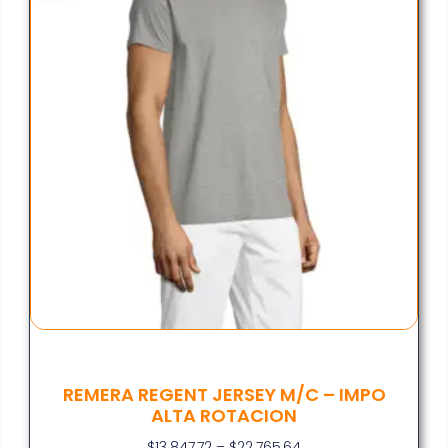
REMERA REGENT JERSEY M/C – IMPO
ALTA ROTACION
$
13.847,72
–
$
22.765,64