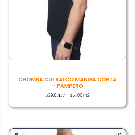
CHOMBA CUTRALCO MANGA CORTA
– PAMPERO
$
39.871,77
–
$
51.801,42