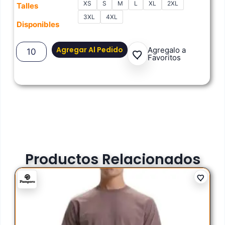
XS
S
M
L
XL
2XL
Talles
3XL
4XL
Disponibles
Agregar Al Pedido
Agregalo a
Favoritos
Productos Relacionados