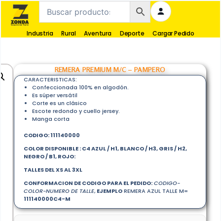
Industria
Rural
Aventura
Deporte
Cargar Pedido
REMERA PREMIUM M/C – PAMPERO
CARACTERISTICAS:
Confeccionada 100% en algodón.
Es súper versátil
Corte es un clásico
Escote redondo y cuello jersey.
Manga corta
CODIGO: 111140000
COLOR DISPONIBLE : C
4 AZUL / H1,
BLANCO / H3,
GRIS / H2,
NEGRO / B1,
ROJO:
TALLES DEL XS AL 3XL
CONFORMACION DE CODIGO PARA EL PEDIDO:
CODIGO-
COLOR-NUMERO DE TALLE
,
EJEMPLO
REMERA AZUL TALLE M=
111140000C4-M