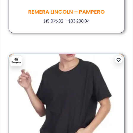
REMERA LINCOLN – PAMPERO
$
19.975,32
–
$
33.238,94