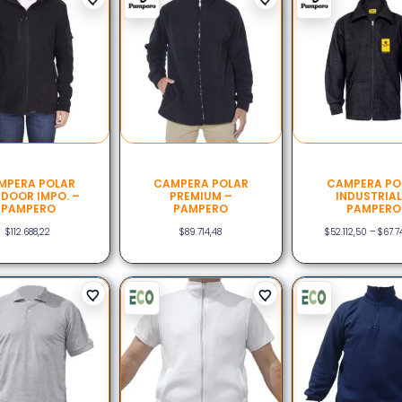
MPERA POLAR
CAMPERA POLAR
CAMPERA PO
DOOR IMPO. –
PREMIUM –
INDUSTRIAL
PAMPERO
PAMPERO
PAMPERO
$
112.688,22
$
89.714,48
$
52.112,50
–
$
67.7