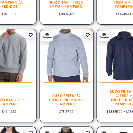
 PAMPERO (A
BUZO TAFI -FRIZA
PREMIUM 
PEDIDO)
IMPO – PAMPERO
PAMPERO
$
70.355,91
$
48.862,02
$
61.445,43
BUZO FRIZA 
BUZO FRIZA 1/2
CIERRE –
ZO BASICO –
CIERRE, PREMIUM –
INDUSTRIAL
PAMPERO
PAMPERO
PAMPERO
$
47.142,52
$
78.157,02
$
58.355,00
–
$
75.