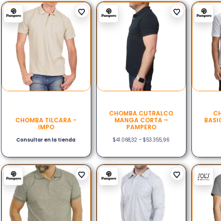
CHOMBA CUTRALCO
C
CHOMBA TILCARA -
MANGA CORTA –
BASI
IMPO
PAMPERO
Consultar en la tienda
$
41.068,32
–
$
53.355,96