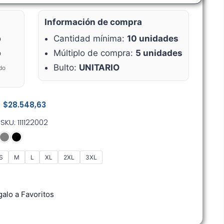
Información de compra
o
Cantidad mínima:
10 unidades
o
Múltiplo de compra:
5 unidades
Bulto:
UNITARIO
do
$
28.548,63
SKU: 111122002
S
M
L
XL
2XL
3XL
alo a Favoritos