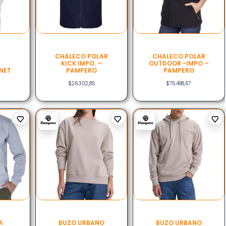
CHALECO POLAR
CHALECO POLAR
KICK IMPO. –
OUTDOOR -IMPO –
NET
PAMPERO
PAMPERO
$
26.302,85
$
75.488,67
A
BUZO URBANO
BUZO URBANO