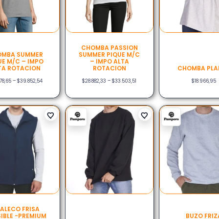
CHOMBA PASSION
OMBA SUMMER
SUMMER PIQUE M/C
UE M/C – IMPO
– IMPO ALTA
TA ROTACION
ROTACION
CHOMBA PLA
78,65
–
$
39.852,54
$
28.882,33
–
$
33.503,51
$
18.966,95
ALECO FRISA
SIBLE -PREMIUM
BUZO FRIZ