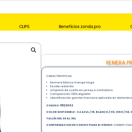
CLIPS
Beneficios zonda pro
REMERA PR
CARACTERISTICAS:
Remera básica manga larga
Escote redondo.
Limpieza de cuello en jersey a contratono.
Composición: 100% Algodón
Identificación gomita marcaria aplicada en delanter
CODIGO:
111122002
COLOR DISPONIBLE : C
4 AZUL / H1,
BLANCO / H3,
GRIS / H2,
TALLES DEL XS AL 3XL
CONFORMACION DE CODIGO PARA EL PEDIDO:
CODIGO-COLO