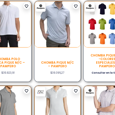
CHOMBA PIQU
HOMBA POLO
-COLORE
CA PIQUE M/C –
CHOMBA PIQUE M/C
ESPECIALES
PAMPERO
– PAMPERO
PAMPERO
$
35.923,91
$
39.395,27
Consultar en la 