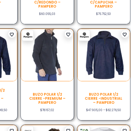
–
C/REDONDO –
C/CAPUCHA –
PAMPERO
PAMPERO
$
60.055,03
$
75.752,53
1/2
BUZO POLAR 1/2
BUZO POLAR 1/2
 –
CIERRE -PREMIUM –
CIERRE -INDUSTRIAL
PAMPERO
– PAMPERO
861,50
$
78.157,02
$
47.905,00
–
$
62.276,50