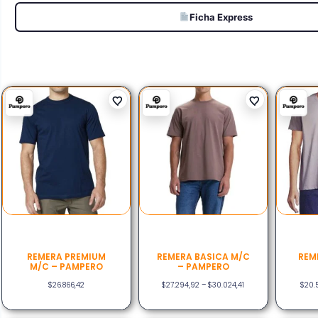
Ficha Express
REMERA PREMIUM
REMERA BASICA M/C
REM
M/C – PAMPERO
– PAMPERO
$
26.866,42
$
27.294,92
–
$
30.024,41
$
20.