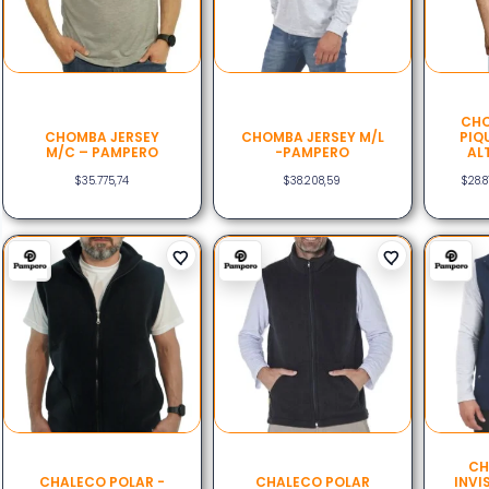
CH
CHOMBA JERSEY
CHOMBA JERSEY M/L
PIQ
M/C – PAMPERO
-PAMPERO
AL
$
35.775,74
$
38.208,59
$
28.8
CH
CHALECO POLAR -
CHALECO POLAR
INVI