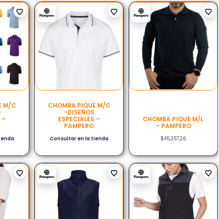
E M/C
CHOMBA PIQUE M/C
S
-DISEÑOS
 –
ESPECIALES –
CHOMBA PIQUE M/L
PAMPERO
– PAMPERO
tienda
Consultar en la tienda
$
45.257,26