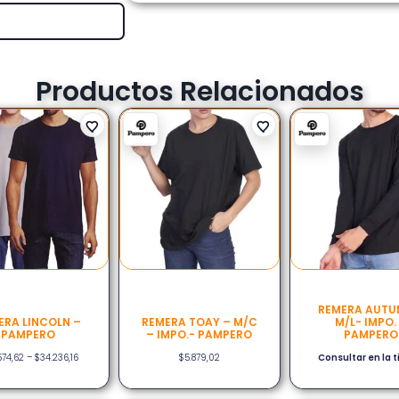
Productos Relacionados
REMERA AUTU
ERA LINCOLN –
REMERA TOAY – M/C
M/L- IMPO.
PAMPERO
– IMPO.- PAMPERO
PAMPERO
574,62
–
$
34.236,16
$
5.879,02
Consultar en la 