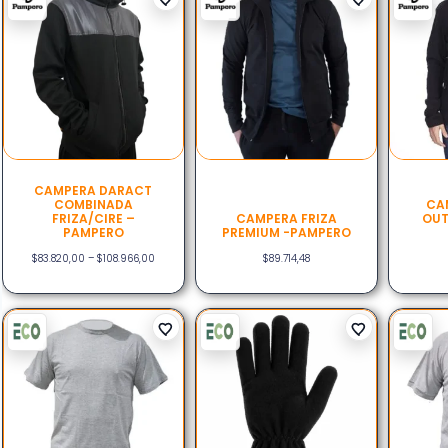
CAMPERA DARACT
COMBINADA
CA
FRIZA/CIRE –
CAMPERA FRIZA
OUT
PAMPERO
PREMIUM -PAMPERO
$
83.820,00
–
$
108.966,00
$
89.714,48