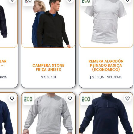
LAR
REMERA ALGODÓN
 –
CAMPERA STONE
PEINADO BASICA
FRIZA UNISEX
(ECONOMICO)
46,25
$
78.657,68
$
12.303,15
–
$
13.533,45