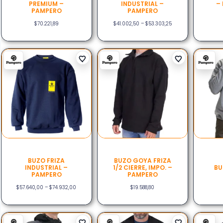
PREMIUM –
INDUSTRIAL –
–
PAMPERO
PAMPERO
$
70.221,89
$
41.002,50
–
$
53.303,25
BUZO FRIZA
BUZO GOYA FRIZA
INDUSTRIAL –
1/2 CIERRE, IMPO. –
BU
PAMPERO
PAMPERO
$
57.640,00
–
$
74.932,00
$
19.588,80