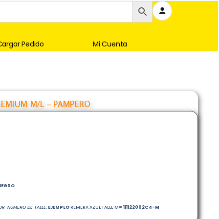
Cargar Pedido
Mi Cuenta
EMIUM M/L – PAMPERO
o
NEGRO
R-NUMERO DE TALLE
,
EJEMPLO
REMERA AZUL TALLE M=
111122002
C4-M