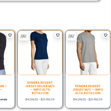
REMERA REGENT
MN –
JERSEY MUJER M/C
REMERA REGENT
 –
– IMPO ALTA
JERSEY M/C – IMPO
ROTACION
ALTA ROTACION
tienda
$
14.264,05
–
$
23.450,09
$
14.264,05
–
$
23.450,09