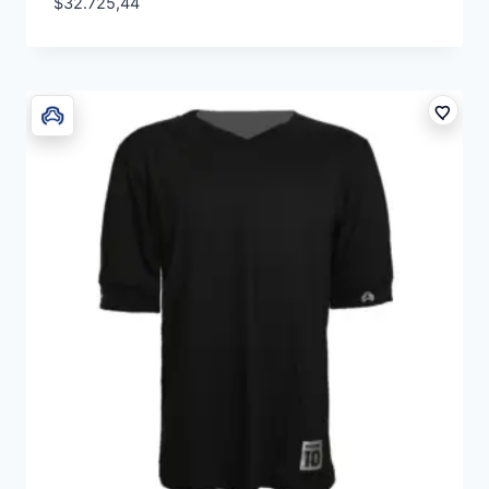
$
32.725,44