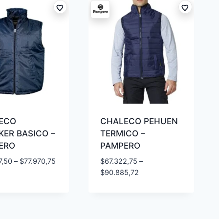
ECO
CHALECO PEHUEN
ER BASICO –
TERMICO –
ERO
PAMPERO
7,50
–
$
77.970,75
$
67.322,75
–
$
90.885,72