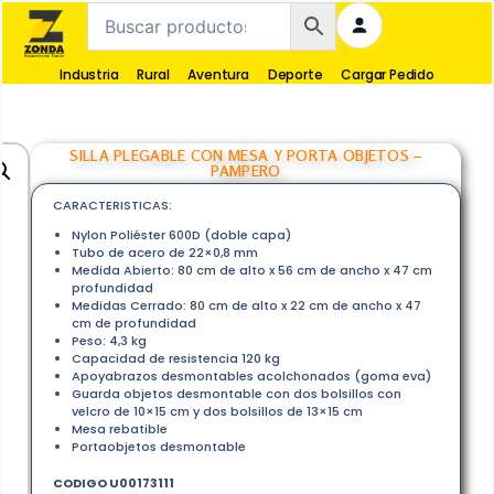
Industria
Rural
Aventura
Deporte
Cargar Pedido
SILLA PLEGABLE CON MESA Y PORTA OBJETOS –
PAMPERO
CARACTERISTICAS:
Nylon Poliéster 600D (doble capa)
Tubo de acero de 22×0,8 mm
Medida Abierto: 80 cm de alto x 56 cm de ancho x 47 cm
profundidad
Medidas Cerrado: 80 cm de alto x 22 cm de ancho x 47
cm de profundidad
Peso: 4,3 kg
Capacidad de resistencia 120 kg
Apoyabrazos desmontables acolchonados (goma eva)
Guarda objetos desmontable con dos bolsillos con
velcro de 10×15 cm y dos bolsillos de 13×15 cm
Mesa rebatible
Portaobjetos desmontable
CODIGO U00173111