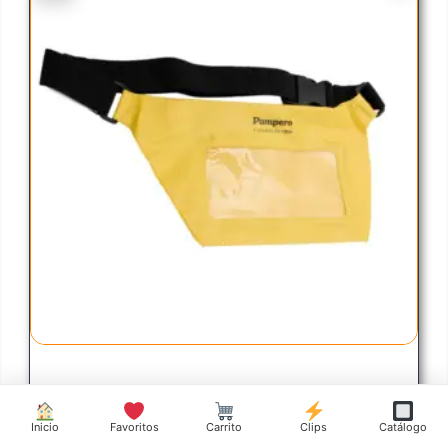
RIÑONERA ESTANCA LAS GRUTAS-
PAMPERO
Inicio
Favoritos
Carrito
Clips
Catálogo