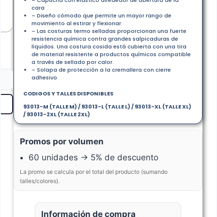
– Capucha con elástico alrededor de abertura de la
cara
– Diseño cómodo que permite un mayor rango de
movimiento al estirar y flexionar
– Las costuras termo selladas proporcionan una fuerte
resistencia química contra grandes salpicaduras de
líquidos. Una costura cosida está cubierta con una tira
de material resistente a productos químicos compatible
a través de sellado por calor.
– Solapa de protección a la cremallera con cierre
adhesivo
CODIGOS Y TALLES DISPONIBLES
93013-M (TALLE M) / 93013-L (TALLE L) / 93013-XL (TALLE XL)
/ 93013-2XL (TALLE 2XL)
Promos por volumen
60 unidades → 5% de descuento
La promo se calcula por el total del producto (sumando
talles/colores).
Información de compra