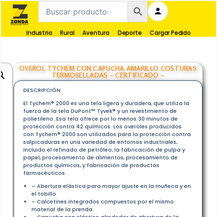
Industria
Rural
Aventura
Deporte
Cargar Pedido
OVEROL TYCHEM CON CAPUCHA AMARILLO COSTURAS
TERMOSELLADAS – CERTIFICADO –
DESCRIPCIÓN
El Tychem® 2000 es una tela ligera y duradera, que utiliza la
fuerza de la tela DuPont™ Tyvek® y un revestimiento de
polietileno. Esa tela ofrece por lo menos 30 minutos de
protección contra 42 químicos. Los overoles producidos
con Tychem® 2000 son utilizados para la protección contra
salpicaduras en una variedad de entornos industriales,
incluido el refinado de petróleo, la fabricación de pulpa y
papel, procesamiento de alimentos, procesamiento de
productos químicos, y fabricación de productos
farmacéuticos.
– Abertura elástica para mayor ajuste en la muñeca y en
el tobillo
– Calcetines integrados compuestos por el mismo
material de la prenda.