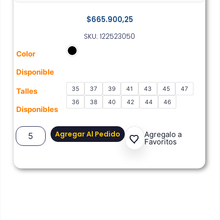
$
665.900,25
SKU: 122523050
Color
Disponible
35
37
39
41
43
45
47
Talles
36
38
40
42
44
46
Disponibles
Agregar Al Pedido
Agregalo a
Favoritos