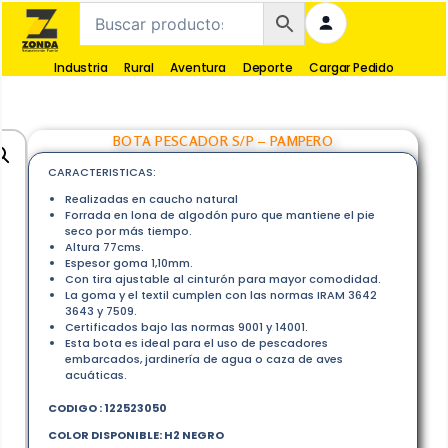
Industria
Rural
Aventura
Deporte
Cargar Pedido
BOTA PESCADOR S/P – PAMPERO
CARACTERISTICAS:
Realizadas en caucho natural
Forrada en lona de algodón puro que mantiene el pie
seco por más tiempo.
Altura 77cms.
Espesor goma 1,10mm.
Con tira ajustable al cinturón para mayor comodidad.
La goma y el textil cumplen con las normas IRAM 3642
3643 y 7509.
Certificados bajo las normas 9001 y 14001.
Esta bota es ideal para el uso de pescadores
embarcados, jardinería de agua o caza de aves
acuáticas.
CODIGO : 122523050
COLOR DISPONIBLE: H2 NEGRO