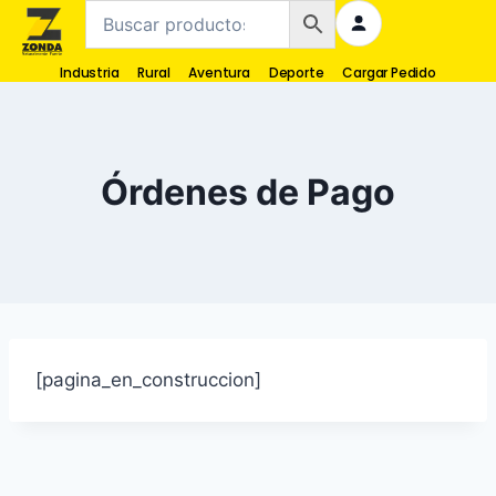
Industria
Rural
Aventura
Deporte
Cargar Pedido
Órdenes de Pago
[pagina_en_construccion]