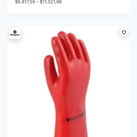
$
8.817,56
–
$
11.021,96