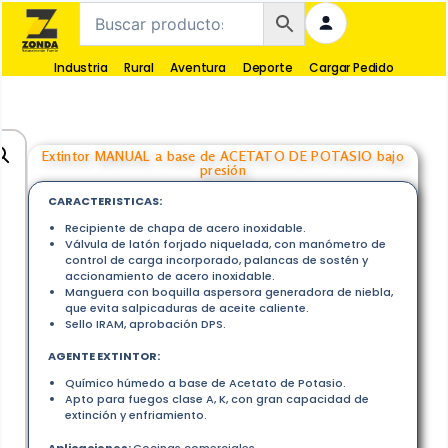
Industria
Rural
Aventura
Deporte
Cargar Pedido
Extintor MANUAL a base de ACETATO DE POTASIO bajo
presión
CARACTERISTICAS:
Recipiente de chapa de acero inoxidable.
Válvula de latón forjado niquelada, con manómetro de
control de carga incorporado, palancas de sostén y
accionamiento de acero inoxidable.
Manguera con boquilla aspersora generadora de niebla,
que evita salpicaduras de aceite caliente.
Sello IRAM, aprobación DPS.
AGENTE EXTINTOR:
Químico húmedo a base de Acetato de Potasio.
Apto para fuegos clase A, K, con gran capacidad de
extinción y enfriamiento.
Aplicaciones:
Cocinas comerciales.