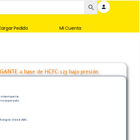
Cargar Pedido
Mi Cuenta
ANTE a base de HCFC-123 bajo presión
a intemperie.
incorporado.
 fuegos clase ABC.