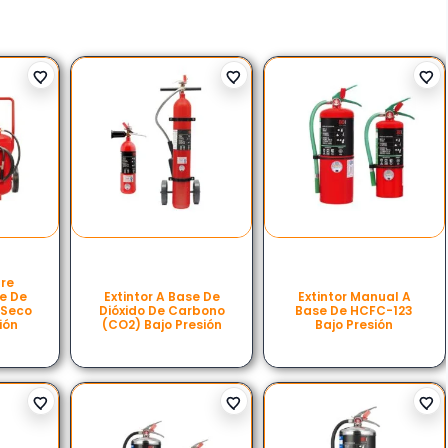
bre
e De
Extintor A Base De
Extintor Manual A
 Seco
Dióxido De Carbono
Base De HCFC-123
ión
(CO2) Bajo Presión
Bajo Presión