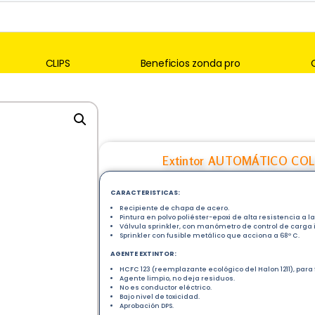
CLIPS
Beneficios zonda pro
Extintor AUTOMÁTICO COLG
CARACTERISTICAS:
Recipiente de chapa de acero.
Pintura en polvo poliéster-epoxi de alta resistencia a l
Válvula sprinkler, con manómetro de control de carga 
Sprinkler con fusible metálico que acciona a 68º C.
AGENTE EXTINTOR:
HCFC 123 (reemplazante ecológico del Halon 1211), para
Agente limpio, no deja residuos.
No es conductor eléctrico.
Bajo nivel de toxicidad.
Aprobación DPS.