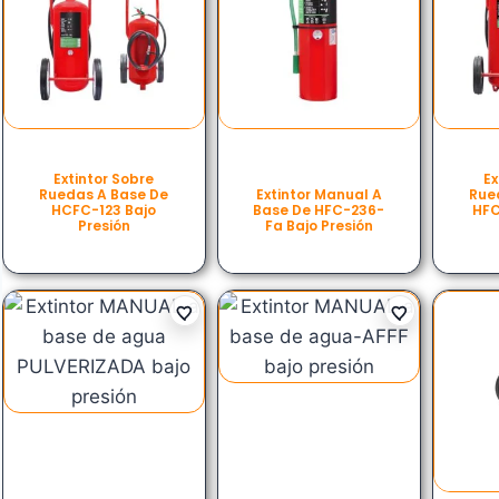
Extintor Sobre
Ex
Ruedas A Base De
Extintor Manual A
Rue
HCFC-123 Bajo
Base De HFC-236-
HFC
Presión
Fa Bajo Presión