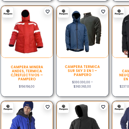
CAMPERA TERMICA
CAMPERA MINERA
SUR SKY 3 EN 1 –
ANDES, TERMICA
CAM
PAMPERO
C/REFLECTIVOS –
NEUQ
PAMPERO
EN
$
330.330,00
–
$
156.156,00
$
363.363,00
$
237.0