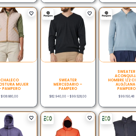
SWEATER
ACONQUIJ
CHALECO
SWEATER
HOMBRE 1/2 C
OSTURA MUJER
MERCEDARIO –
ALG/LANA
– PAMPERO
PAMPERO
PAMPERO
$
108.680,00
$
82.940,00
–
$
99.528,00
$
99.150,48