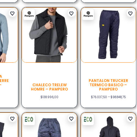
A
IERRE
PANTALON TRUCKER
-
CHALECO TRELEW
TERMICO BASICO –
HOMRE – PAMPERO
PAMPERO
$
138.996,00
$
76.037,50
–
$
98.848,75