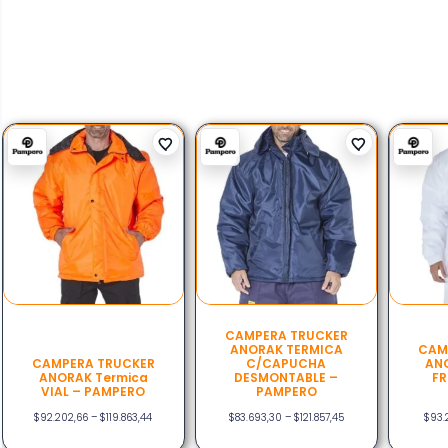
CAMPERA TRUCKER
ANORAK TERMICA
CAM
CAMPERA TRUCKER
C/CAPUCHA
ANO
ANORAK Termica
DESMONTABLE –
FR
VIAL – PAMPERO
PAMPERO
$
92.202,66
–
$
119.863,44
$
83.693,30
–
$
121.857,45
$
93.2