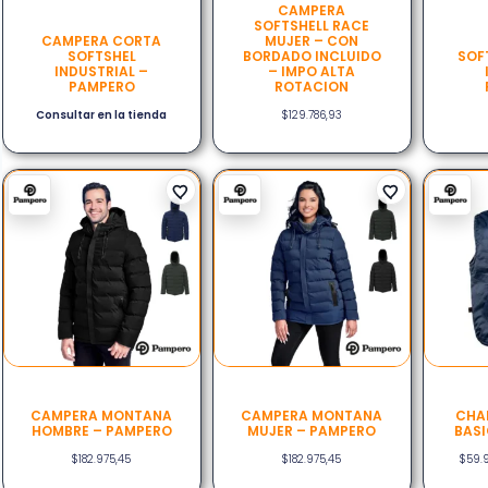
CAMPERA
SOFTSHELL RACE
CAMPERA CORTA
MUJER – CON
SOFTSHEL
BORDADO INCLUIDO
SOF
INDUSTRIAL –
– IMPO ALTA
PAMPERO
ROTACION
Consultar en la tienda
$
129.786,93
CAMPERA MONTANA
CAMPERA MONTANA
CHA
HOMBRE – PAMPERO
MUJER – PAMPERO
BASI
$
182.975,45
$
182.975,45
$
59.