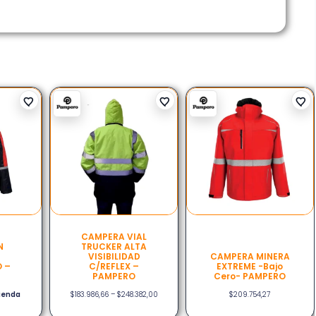
CAMPERA VIAL
N
TRUCKER ALTA
VISIBILIDAD
CAMPERA MINERA
 –
C/REFLEX –
EXTREME -bajo
PAMPERO
Cero- PAMPERO
tienda
$
183.986,66
–
$
248.382,00
$
209.754,27