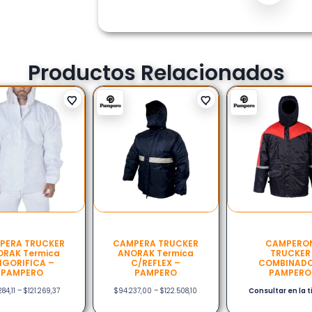
Productos Relacionados
PERA TRUCKER
CAMPERA TRUCKER
CAMPERO
RAK Termica
ANORAK Termica
TRUCKER
IGORIFICA –
C/REFLEX –
COMBINADO
PAMPERO
PAMPERO
PAMPERO
84,11
–
$
121.269,37
$
94.237,00
–
$
122.508,10
Consultar en la 