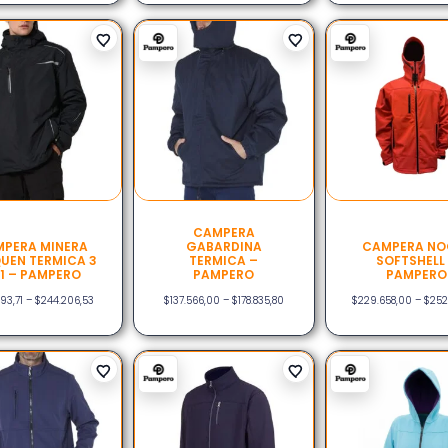
CAMPERA
PERA MINERA
GABARDINA
CAMPERA NO
UEN TERMICA 3
TERMICA –
SOFTSHELL
 1 – PAMPERO
PAMPERO
PAMPERO
93,71
–
$
244.206,53
$
137.566,00
–
$
178.835,80
$
229.658,00
–
$
252