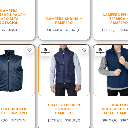
CAMPERA
TSHELL RACE –
CAMPERA PEH
IMPO ALTA
CAMPERA ANDINA –
TERMICA 
ROTACION
PAMPERO
PAMPERO
$
129.786,93
$
118.243,84
–
$
159.629,18
$
101.059,75
–
$
136.
CHALECO PEHUEN
CHALECO
LECO TRUCKER
TERMICO –
SOFTSHELL CU
CO – PAMPERO
PAMPERO
ALTO – PAMP
977,50
–
$
77.970,75
$
67.322,75
–
$
90.885,72
$
89.769,68
–
$
116.