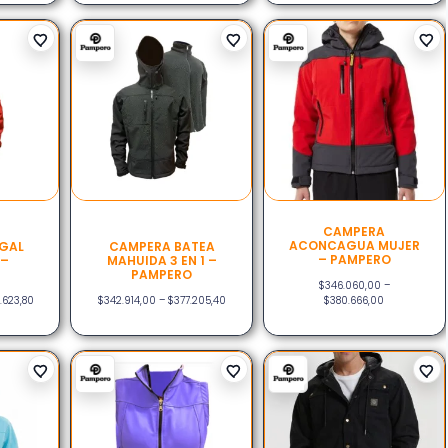
CAMPERA
ACONCAGUA MUJER
GAL
CAMPERA BATEA
– PAMPERO
 –
MAHUIDA 3 EN 1 –
PAMPERO
$
346.060,00
–
.623,80
$
342.914,00
–
$
377.205,40
$
380.666,00