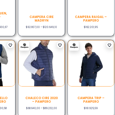
UEN,
–
CAMPERA CIRE
CAMPERA RAIGAL –
MADRYN
PAMPERO
430,67
$
92.807,00
–
$
120.649,10
$
162.201,95
ELLO
CHALECO CIRE 2020
CAMPERA TRIP –
ERO
– PAMPERO
PAMPERO
700,58
$
68.640,00
–
$
89.232,00
$
161.925,59