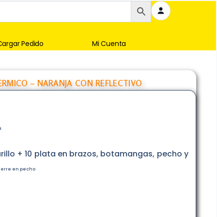
Cargar Pedido
Mi Cuenta
RMICO – NARANJA CON REFLECTIVO
a
llo + 10 plata en brazos, botamangas, pecho y
 cierre en pecho