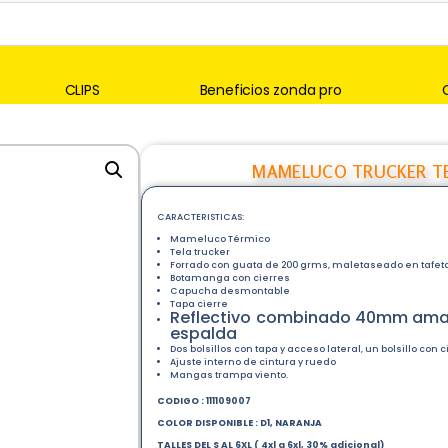
CLIPS
Beneficios zonda pro
MAMELUCO TRUCKER TE
CARACTERISTICAS:
Mameluco Térmico
Tela trucker
Forrado con guata de 200 grms, maletaseado en tafet
Botamanga con cierres
Capucha desmontable
Tapa cierre
Reflectivo combinado 40mm amari
espalda
Dos bolsillos con tapa y acceso lateral, un bolsillo con
Ajuste interno de cintura y ruedo
Mangas trampa viento.
CODIGO : 111109007
COLOR DISPONIBLE : D1, NARANJA
TALLES DEL S AL 6XL ( 4xl a 6xl, 30% adicional)