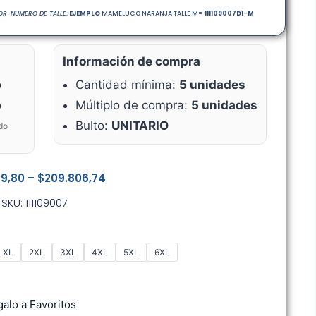
R-NUMERO DE TALLE
,
EJEMPLO
MAMELUCO NARANJA TALLE M=
111109007D1-M
Información de compra
o
Cantidad mínima:
5 unidades
o
Múltiplo de compra:
5 unidades
Bulto:
UNITARIO
do
89,80
–
$
209.806,74
SKU: 111109007
XL
2XL
3XL
4XL
5XL
6XL
alo a Favoritos