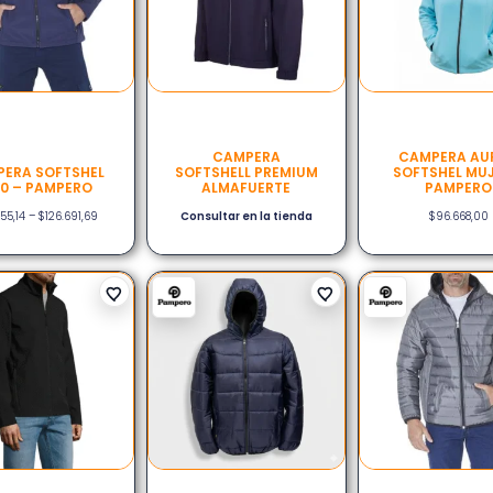
CAMPERA
CAMPERA AU
ERA SOFTSHEL
SOFTSHELL PREMIUM
SOFTSHEL MUJ
20 – PAMPERO
ALMAFUERTE
PAMPERO
55,14
–
$
126.691,69
Consultar en la tienda
$
96.668,00