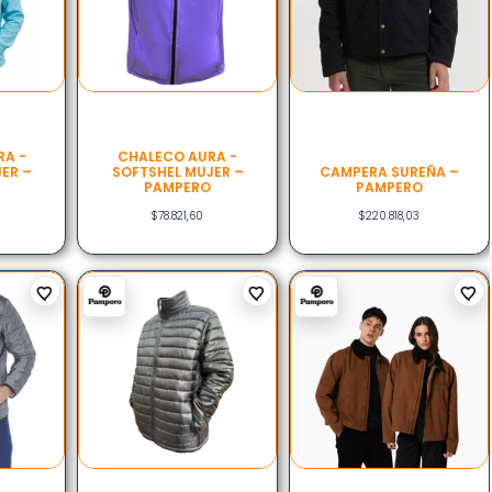
RA -
CHALECO AURA -
ER –
SOFTSHEL MUJER –
CAMPERA SUREÑA –
PAMPERO
PAMPERO
$
78.821,60
$
220.818,03