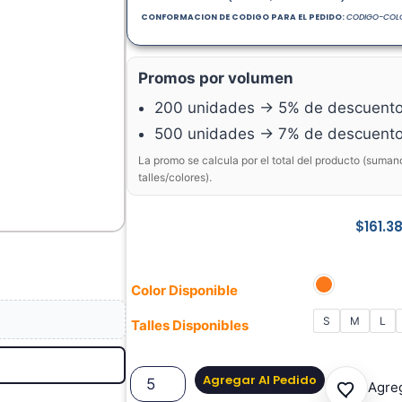
CONFORMACION DE CODIGO PARA EL PEDIDO:
CODIGO-COLO
Promos por volumen
200 unidades → 5% de descuent
500 unidades → 7% de descuent
La promo se calcula por el total del producto (suman
talles/colores).
$
161.3
Color Disponible
S
M
L
Talles Disponibles
Agregar Al Pedido
Agreg