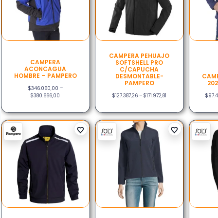
CAMPERA PEHUAJO
CAMPERA
SOFTSHELL PRO
ACONCAGUA
C/CAPUCHA
HOMBRE – PAMPERO
DESMONTABLE-
CAMP
PAMPERO
20
$
346.060,00
–
$
380.666,00
$
127.387,26
–
$
171.972,81
$
97.4