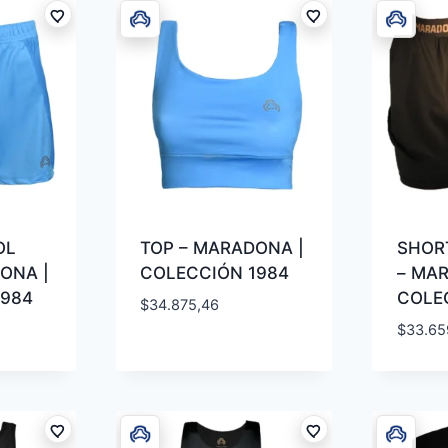
OL
TOP – MARADONA |
SHOR
ONA |
COLECCIÓN 1984
– MA
1984
COLE
$
34.875,46
$
33.65