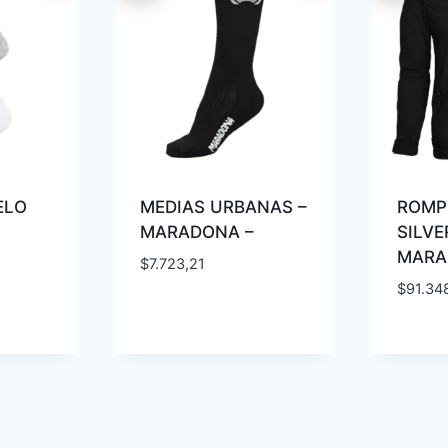
ELO
MEDIAS URBANAS –
ROMP
MARADONA –
SILVE
MARA
$
7.723,21
$
91.34