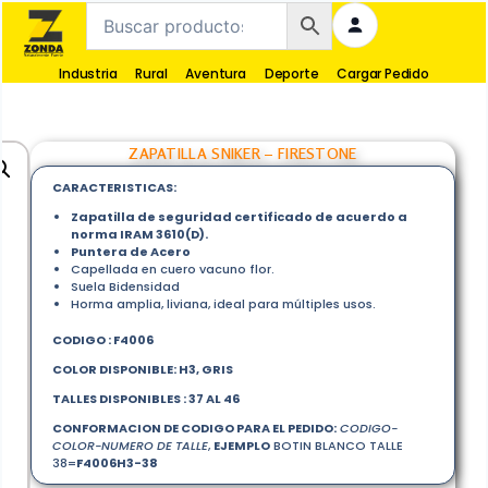
Industria
Rural
Aventura
Deporte
Cargar Pedido
ZAPATILLA SNIKER – FIRESTONE
CARACTERISTICAS:
Zapatilla de seguridad certificado de acuerdo a
norma IRAM 3610(D).
Puntera de Acero
Capellada en cuero vacuno flor.
Suela Bidensidad
Horma amplia, liviana, ideal para múltiples usos.
CODIGO : F4006
COLOR DISPONIBLE: H3, GRIS
TALLES DISPONIBLES : 37 AL 46
CONFORMACION DE CODIGO PARA EL PEDIDO:
CODIGO-
COLOR-NUMERO DE TALLE
,
EJEMPLO
BOTIN BLANCO TALLE
38=
F4006H3-38