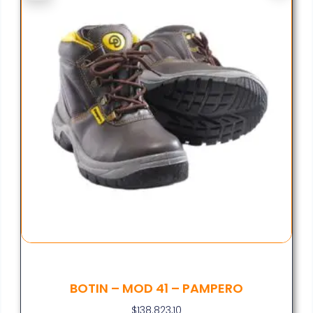
BOTIN – MOD 41 – PAMPERO
$
138.823,10