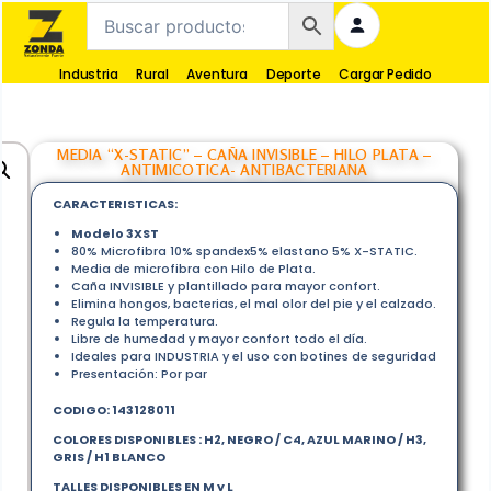
Industria
Rural
Aventura
Deporte
Cargar Pedido
MEDIA “X-STATIC” – CAÑA INVISIBLE – HILO PLATA –
ANTIMICOTICA- ANTIBACTERIANA
CARACTERISTICAS:
Modelo 3XST
80% Microfibra 10% spandex5% elastano 5% X-STATIC.
Media de microfibra con Hilo de Plata.
Caña INVISIBLE y plantillado para mayor confort.
Elimina hongos, bacterias, el mal olor del pie y el calzado.
Regula la temperatura.
Libre de humedad y mayor confort todo el día.
Ideales para INDUSTRIA y el uso con botines de seguridad
Presentación: Por par
CODIGO:
143128011
COLORES DISPONIBLES : H2, NEGRO / C4, AZUL MARINO / H3,
GRIS / H1 BLANCO
TALLES DISPONIBLES EN M y L