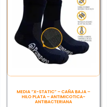
MEDIA “X-STATIC” – CAÑA BAJA –
HILO PLATA – ANTIMICOTICA-
ANTIBACTERIANA