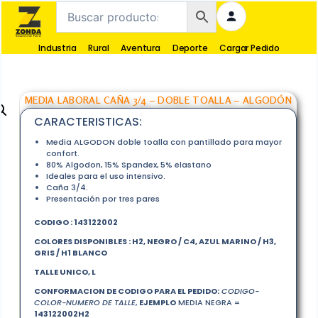
Industria
Rural
Aventura
Deporte
Cargar Pedido
MEDIA LABORAL CAÑA 3/4 – DOBLE TOALLA – ALGODÓN
CARACTERISTICAS:
Media ALGODON doble toalla con pantillado para mayor
confort.
80% Algodon, 15% Spandex, 5% elastano
Ideales para el uso intensivo.
Caña 3/4.
Presentación por tres pares
CODIGO : 143122002
COLORES DISPONIBLES : H2, NEGRO / C4, AZUL MARINO / H3,
GRIS / H1 BLANCO
TALLE UNICO, L
CONFORMACION DE CODIGO PARA EL PEDIDO:
CODIGO-
COLOR-NUMERO DE TALLE
,
EJEMPLO
MEDIA NEGRA =
143122002H2