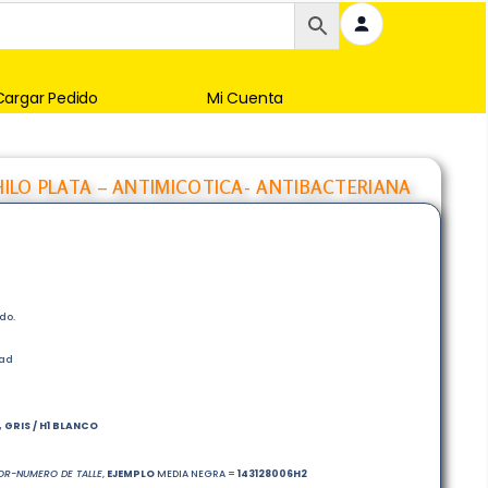
Cargar Pedido
Mi Cuenta
 HILO PLATA – ANTIMICOTICA- ANTIBACTERIANA
do.
dad
 GRIS / H1 BLANCO
R-NUMERO DE TALLE
,
EJEMPLO
MEDIA NEGRA =
143128006H2