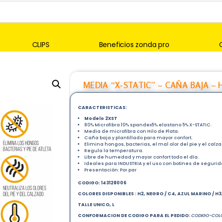
CLIPS
Beneficios zonda pro
MEDIA “X-STATIC” – CAÑA BAJA –
CARACTERISTICAS:
Modelo 2XST
80% Microfibra 10% spandex5% elastano 5% X-STATIC.
Media de microfibra con Hilo de Plata.
Caña baja y plantillado para mayor confort.
Elimina hongos, bacterias, el mal olor del pie y el calza
Regula la temperatura.
Libre de humedad y mayor confort todo el día.
Ideales para INDUSTRIA y el uso con botines de seguri
Presentación: Por par
CODIGO: 143128006
COLORES DISPONIBLES : H2, NEGRO / C4, AZUL MARINO / H3,
TALLE UNICO, L
CONFORMACION DE CODIGO PARA EL PEDIDO:
CODIGO-COLO