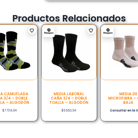
Productos Relacionados
IA CAMUFLADA
MEDIA LABORAL
MEDIA DE
A 3/4 – DOBLE
CAÑA 3/4 – DOBLE
MICROFIBRA –
LA – ALGODÓN
TOALLA – ALGODÓN
BAJA
$
7.709,64
$
6.550,54
Consultar en la 