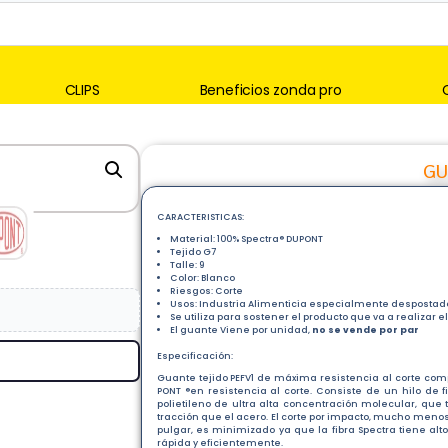
CLIPS
Beneficios zonda pro
GU
CARACTERISTICAS:
Material: 100% Spectra® DUPONT
Tejido G7
Talle: 9
Color: Blanco
Riesgos: Corte
Usos: Industria Alimenticia especialmente despostado
Se utiliza para sostener el producto que va a realizar el
El guante Viene por unidad,
no se vende por par
Especificación:
Guante tejido PEFV1 de máxima resistencia al corte comp
PONT ®en resistencia al corte. Consiste de un hilo de f
polietileno de ultra alta concentración molecular, que
tracción que el acero. El corte por impacto, mucho meno
pulgar, es minimizado ya que la fibra Spectra tiene al
rápida y eficientemente.