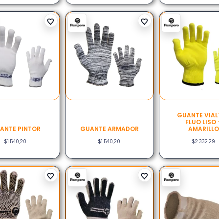
GUANTE VIAL
FLUO LISO 
ANTE PINTOR
GUANTE ARMADOR
AMARILL
$
1.540,20
$
1.540,20
$
2.332,29