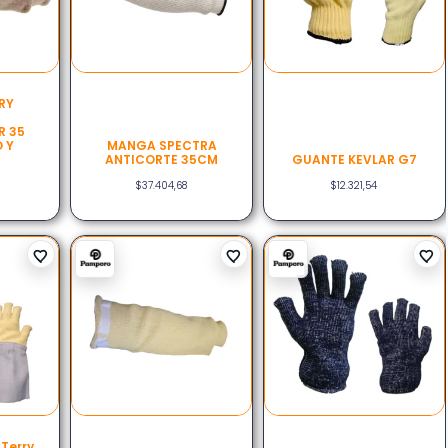
RY
N
R 35
 Y
MANGA SPECTRA
ANTICORTE 35CM
GUANTE KEVLAR G7
$
37.404,68
$
12.321,54
Terry