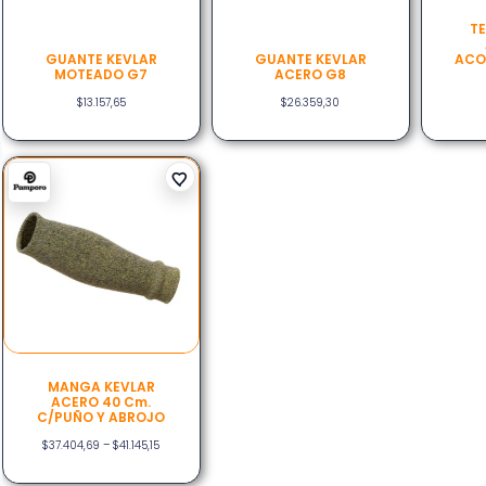
T
GUANTE KEVLAR
GUANTE KEVLAR
ACO
MOTEADO G7
ACERO G8
$
13.157,65
$
26.359,30
MANGA KEVLAR
ACERO 40 Cm.
C/PUÑO Y ABROJO
$
37.404,69
–
$
41.145,15