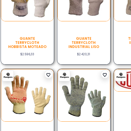
GUANTE
GUANTE
T
TERRYCLOTH
TERRYCLOTH
HOBBISTA MOTEADO
INDUSTRIAL LISO
$
2.596,33
$
2.420,31