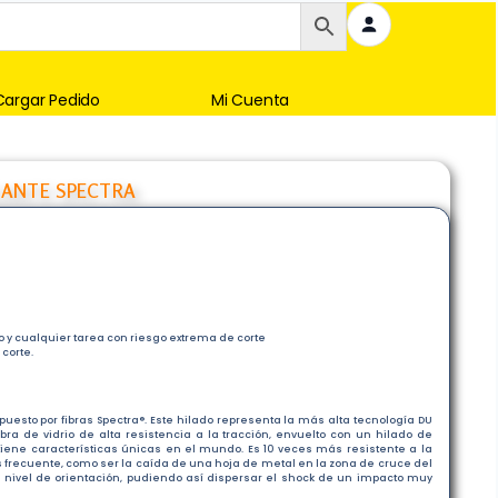
Cargar Pedido
Mi Cuenta
ANTE SPECTRA
 y cualquier tarea con riesgo extrema de corte
 corte.
uesto por fibras Spectra®. Este hilado representa la más alta tecnología DU
ibra de vidrio de alta resistencia a la tracción, envuelto con un hilado de
 tiene características únicas en el mundo. Es 10 veces más resistente a la
s frecuente, como ser la caída de una hoja de metal en la zona de cruce del
to nivel de orientación, pudiendo así dispersar el shock de un impacto muy