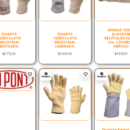
MANGA TER
GUANTE
GUANTE
ALGODÓ
ERRYCLOTH
TERRYCLOTH
REF/POLIESTE
INDUSTRIAL
INDUSTRIAL
Cm. C/PUÑO
MOTEADO
LAMINADO
ABROJO
$
2.772,35
$
3.300,42
$
4.576,57
Guante Kevlar 