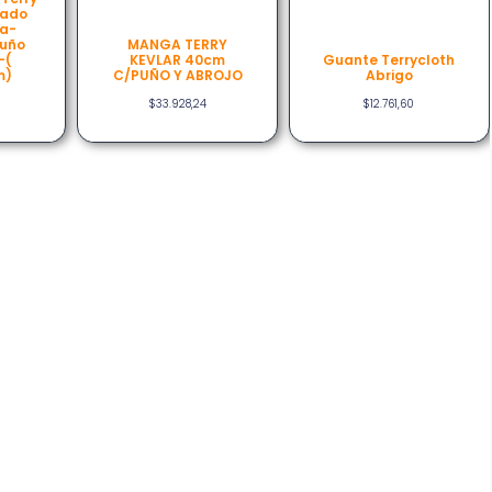
hado
na-
Puño
MANGA TERRY
-(
KEVLAR 40cm
Guante Terrycloth
m)
C/PUÑO Y ABROJO
Abrigo
$
33.928,24
$
12.761,60