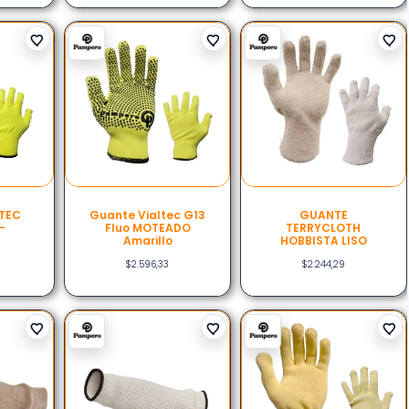
TEC
Guante Vialtec G13
GUANTE
–
Fluo MOTEADO
TERRYCLOTH
O
Amarillo
HOBBISTA LISO
$
2.596,33
$
2.244,29