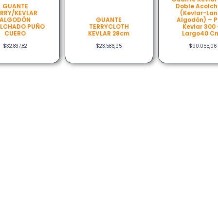
GUANTE
Doble Acolc
ERRY/KEVLAR
(kevlar-La
ALGODÓN
GUANTE
Algodón) – 
LCHADO PUÑO
TERRYCLOTH
Kevlar 300 
CUERO
KEVLAR 28cm
Largo40 C
$
32.837,82
$
23.586,95
$
90.055,06