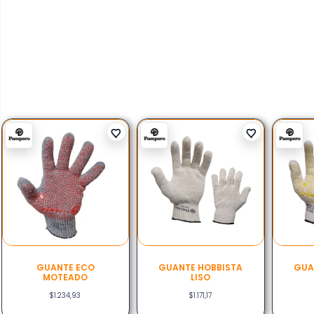
GUANTE ECO
GUANTE HOBBISTA
GUA
MOTEADO
LISO
$
1.234,93
$
1.171,17