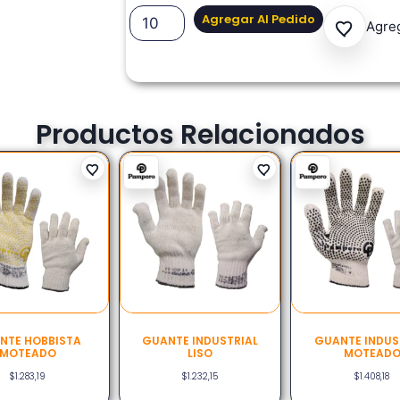
Agregar Al Pedido
Agreg
Productos Relacionados
NTE HOBBISTA
GUANTE INDUSTRIAL
GUANTE INDUS
MOTEADO
LISO
MOTEAD
$
1.283,19
$
1.232,15
$
1.408,18