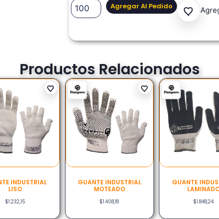
Agregar Al Pedido
Agreg
Productos Relacionados
TE INDUSTRIAL
GUANTE INDUSTRIAL
GUANTE INDUS
LISO
MOTEADO
LAMINAD
$
1.232,15
$
1.408,18
$
1.848,24