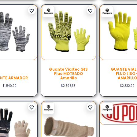
Guante Vialtec G13
GUANTE VIAL
Fluo MOTEADO
FLUO LISO 
NTE ARMADOR
Amarillo
AMARILL
$
1.540,20
$
2.596,33
$
2.332,29