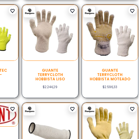
TEC
GUANTE
GUANTE
–
TERRYCLOTH
TERRYCLOTH
O
HOBBISTA LISO
HOBBISTA MOTEADO
$
2.244,29
$
2.596,33