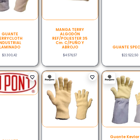
MANGA TERRY
GUANTE
ALGODÓN
ERRYCLOTH
REF/POLIESTER 35
INDUSTRIAL
Cm. C/PUÑO Y
LAMINADO
ABROJO
GUANTE SPE
$
3.300,42
$
4.576,57
$
22.522,50
Guante Kevlar 