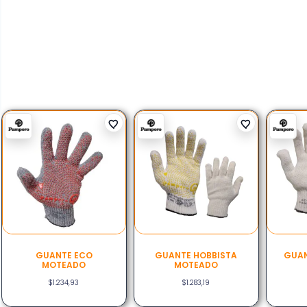
GUANTE ECO
GUANTE HOBBISTA
GUAN
MOTEADO
MOTEADO
$
1.234,93
$
1.283,19