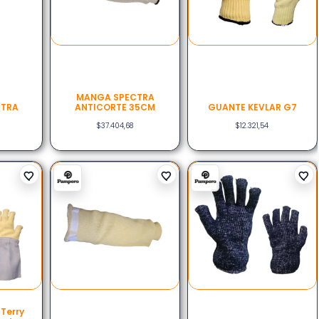
MANGA SPECTRA
CTRA
ANTICORTE 35CM
GUANTE KEVLAR G7
$
37.404,68
$
12.321,54
Terry