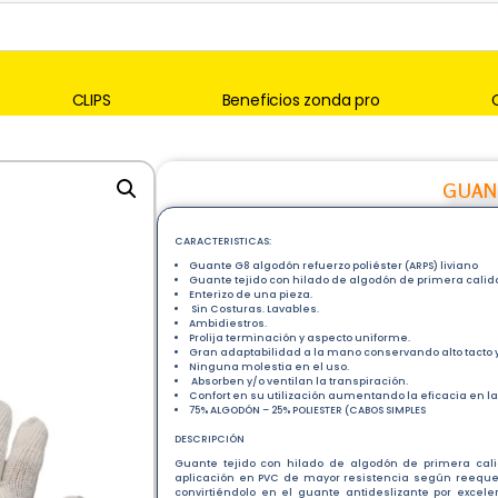
CLIPS
Beneficios zonda pro
GUANT
CARACTERISTICAS:
Guante G8 algodón refuerzo poliéster (ARPS) liviano
Guante tejido con hilado de algodón de primera calidad
Enterizo de una pieza.
Sin Costuras. Lavables.
Ambidiestros.
Prolija terminación y aspecto uniforme.
Gran adaptabilidad a la mano conservando alto tacto y 
Ninguna molestia en el uso.
Absorben y/o ventilan la transpiración.
Confort en su utilización aumentando la eficacia en la
75% ALGODÓN – 25% POLIESTER (CABOS SIMPLES
DESCRIPCIÓN
Guante tejido con hilado de algodón de primera calid
aplicación en PVC de mayor resistencia según reequeri
convirtiéndolo en el guante antideslizante por excele