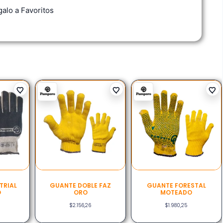
alo a Favoritos
TRIAL
GUANTE DOBLE FAZ
GUANTE FORESTAL
O
ORO
MOTEADO
$
2.156,26
$
1.980,25