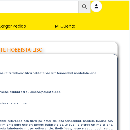
Cargar Pedido
Mi Cuenta
E HOBBISTA LISO
, reforzado con fibra poliéster de alta tenacidad, modelo liviano .
sensibilidad por su diseño y elasticidad.
s tareas a realizar
ad, reforzado con fibra poliéster de alta tenacidad, modelo liviano con
miento para uso en tareas industriales. Lo cual le otorga un mejor grip,
ncia brindando mayor adherencia, flexibilidad, tacto y seguridad. Largo: