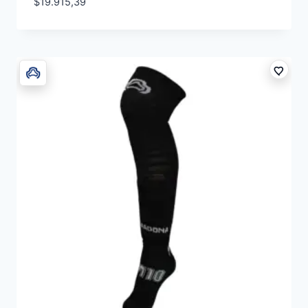
$
19.915,39